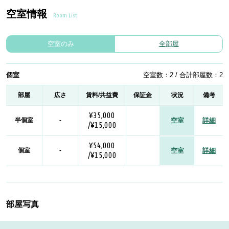
空室情報
Room List
空室のみ
全部屋
個室
空室数：2 / 合計部屋数：2
部屋
広さ
賃料/共益費
保証金
状況
備考
¥35,000
半個室
-
空室
詳細
/¥15,000
¥54,000
個室
-
空室
詳細
/¥15,000
部屋写真