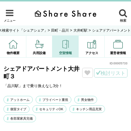
検索
メニュー
>
>
>
ス検索サイト「シェアシェア」
田町・品川
大井町駅
シェアドアパートメント
物件概要
共用設備
空室情報
アクセス
運営者情報
ID:
00005733
シェアドアパートメント大井
検討リスト
町３
「品川駅」まで乗り換えなし3分！
アットホーム
プライベート重視
男女物件
個室タイプ
セキュリティOK
キッチン用品充実
各部屋家具完備