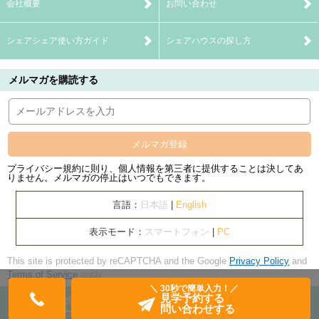
会社概要
お問い合わせ
シェアシェア使い方ガイド
シェアハウスの探し方
メルマガを購読する
メルマガ登録
プライバシー規約に則り、個人情報を第三者に提供することは決してあ
りません。メルマガの停止はいつでもできます。
言語：
日本語
|
English
表示モード：
スマートフォン
|
PC
This site is protected by reCAPTCHA and the Google
Privacy Policy
and
Terms of Service
apply.
＼ 30秒で簡単入力！／
見学予約する
問い合わせする
Copyright© banquets Inc. All Rights Reserved