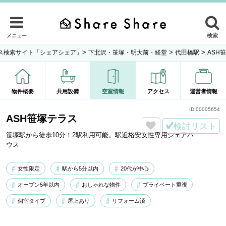
検索
メニュー
>
>
>
ス検索サイト「シェアシェア」
下北沢・笹塚・明大前・経堂
代田橋駅
ASH
物件概要
共用設備
空室情報
アクセス
運営者情報
ID:
00005654
ASH笹塚テラス
検討リスト
笹塚駅から徒歩10分！2駅利用可能。駅近格安女性専用シェアハ
ウス
女性限定
駅から5分以内
20代が中心
オープン5年以内
おしゃれな物件
プライベート重視
個室タイプ
屋上あり
リフォーム済