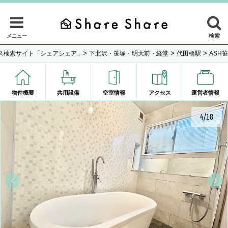
検索
メニュー
>
>
>
ス検索サイト「シェアシェア」
下北沢・笹塚・明大前・経堂
代田橋駅
ASH
物件概要
共用設備
空室情報
アクセス
運営者情報
4/18