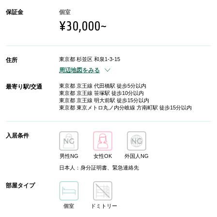
保証金
個室
¥30,000~
東京都 杉並区 和泉1-3-15
住所
周辺地図をみる
東京都 京王線 代田橋駅 徒歩5分以内
最寄り駅/交通
東京都 京王線 笹塚駅 徒歩10分以内
東京都 京王線 明大前駅 徒歩15分以内
東京都 東京メトロ丸ノ内分岐線 方南町駅 徒歩15分以内
入居条件
男性NG
女性OK
外国人NG
日本人：身分証明書、緊急連絡先
部屋タイプ
個室
ドミトリー