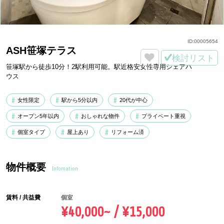
ID:
00005654
ASH笹塚テラス
検討リスト
笹塚駅から徒歩10分！2駅利用可能。駅近格安女性専用シェアハ
ウス
女性限定
駅から5分以内
20代が中心
オープン5年以内
おしゃれな物件
プライベート重視
個室タイプ
屋上あり
リフォーム済
物件概要
Infomation
賃料 / 共益費
個室
¥40,000~ / ¥15,000