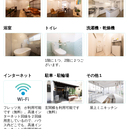
浴室
トイレ
洗濯機・乾燥機
1階に１つ、2階に２つご
ざいます。
インターネット
駐車・駐輪場
その他１
フレッツ光 が利用可能
玄関横を利用可能です
屋上ミニキッチン
です（無料）。高速イン
（無料）
ターネット回線を２回線
用意しているので、ハウ
ス内どこでも、高速イン