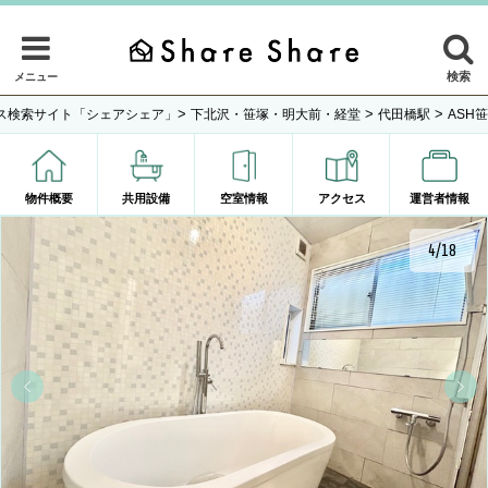
検索
メニュー
>
>
>
ス検索サイト「シェアシェア」
下北沢・笹塚・明大前・経堂
代田橋駅
ASH
物件概要
共用設備
空室情報
アクセス
運営者情報
4/18