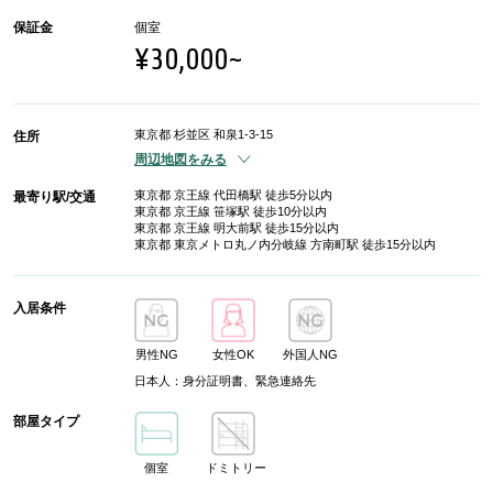
保証金
個室
¥30,000~
東京都 杉並区 和泉1-3-15
住所
周辺地図をみる
東京都 京王線 代田橋駅 徒歩5分以内
最寄り駅/交通
東京都 京王線 笹塚駅 徒歩10分以内
東京都 京王線 明大前駅 徒歩15分以内
東京都 東京メトロ丸ノ内分岐線 方南町駅 徒歩15分以内
入居条件
男性NG
女性OK
外国人NG
日本人：身分証明書、緊急連絡先
部屋タイプ
個室
ドミトリー