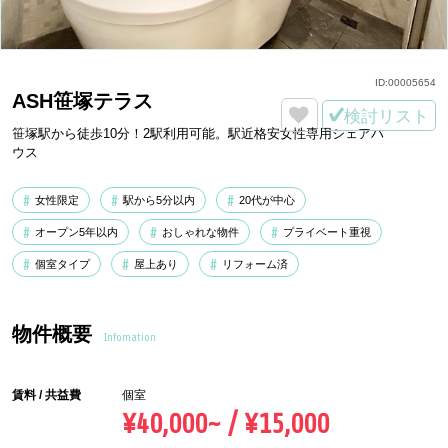
ID:
00005654
ASH笹塚テラス
検討リスト
笹塚駅から徒歩10分！2駅利用可能。駅近格安女性専用シェアハ
ウス
女性限定
駅から5分以内
20代が中心
オープン5年以内
おしゃれな物件
プライベート重視
個室タイプ
屋上あり
リフォーム済
物件概要
Infomation
賃料 / 共益費
個室
¥40,000~ / ¥15,000