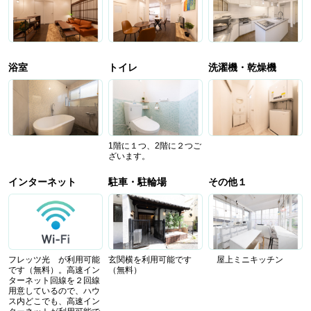
浴室
トイレ
洗濯機・乾燥機
1階に１つ、2階に２つご
ざいます。
インターネット
駐車・駐輪場
その他１
フレッツ光 が利用可能
玄関横を利用可能です
屋上ミニキッチン
です（無料）。高速イン
（無料）
ターネット回線を２回線
用意しているので、ハウ
ス内どこでも、高速イン