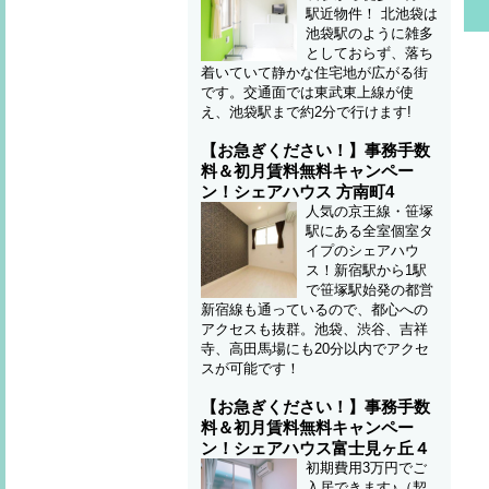
駅近物件！ 北池袋は
池袋駅のように雑多
としておらず、落ち
着いていて静かな住宅地が広がる街
です。交通面では東武東上線が使
え、池袋駅まで約2分で行けます!
【お急ぎください！】事務手数
料＆初月賃料無料キャンペー
ン！シェアハウス 方南町4
人気の京王線・笹塚
駅にある全室個室タ
イプのシェアハウ
ス！新宿駅から1駅
で笹塚駅始発の都営
新宿線も通っているので、都心への
アクセスも抜群。池袋、渋谷、吉祥
寺、高田馬場にも20分以内でアクセ
スが可能です！
【お急ぎください！】事務手数
料＆初月賃料無料キャンペー
ン！シェアハウス富士見ヶ丘４
初期費用3万円でご
入居できます♪（契