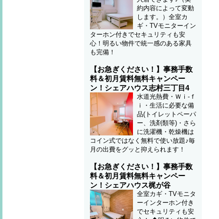
約内容によって変動
します。）全室カ
ギ・TVモニターイン
ターホン付きでセキュリティも安
心！明るい物件で統一感のある家具
も完備！
【お急ぎください！】事務手数
料＆初月賃料無料キャンペー
ン！シェアハウス志村三丁目4
水道光熱費・Ｗｉ-ｆ
ｉ・生活に必要な備
品(トイレットペーパ
ー、洗剤類等)・さら
に洗濯機・乾燥機は
コイン式ではなく無料で使い放題♪毎
月の出費をグッと抑えられます！
【お急ぎください！】事務手数
料＆初月賃料無料キャンペー
ン！シェアハウス梶が谷
全室カギ・TVモニタ
ーインターホン付き
でセキュリティも安