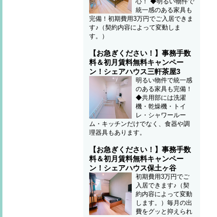
心！ ◆明るい物件で
統一感のある家具も
完備！初期費用3万円でご入居できま
す♪（契約内容によって変動しま
す。）
【お急ぎください！】事務手数
料＆初月賃料無料キャンペー
ン！シェアハウス三軒茶屋3
明るい物件で統一感
のある家具も完備！
◆共用部には洗濯
機・乾燥機・トイ
レ・シャワールー
ム・キッチンだけでなく、食器や調
理器具もあります。
【お急ぎください！】事務手数
料＆初月賃料無料キャンペー
ン！シェアハウス保土ヶ谷
初期費用3万円でご
入居できます♪（契
約内容によって変動
します。）毎月の出
費をグッと抑えられ