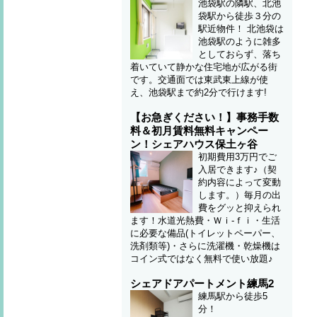
池袋駅の隣駅、北池
袋駅から徒歩３分の
駅近物件！ 北池袋は
池袋駅のように雑多
としておらず、落ち
着いていて静かな住宅地が広がる街
です。交通面では東武東上線が使
え、池袋駅まで約2分で行けます!
【お急ぎください！】事務手数
料＆初月賃料無料キャンペー
ン！シェアハウス保土ヶ谷
初期費用3万円でご
入居できます♪（契
約内容によって変動
します。）毎月の出
費をグッと抑えられ
ます！水道光熱費・Ｗｉ-ｆｉ・生活
に必要な備品(トイレットペーパー、
洗剤類等)・さらに洗濯機・乾燥機は
コイン式ではなく無料で使い放題♪
シェアドアパートメント練馬2
練馬駅から徒歩5
分！