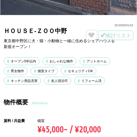
ID:
00005142
ＨＯＵＳＥ-ＺＯＯ中野
検討リスト
東京都中野区に犬・猫・小動物と一緒に住めるシェアハウスを
新規オープン！
オープン5年以内
おしゃれな物件
アットホーム
男女物件
個室タイプ
セキュリティOK
キッチン用品充実
友人宿泊可
リフォーム済
物件概要
Infomation
賃料 / 共益費
個室
¥45,000~ / ¥20,000