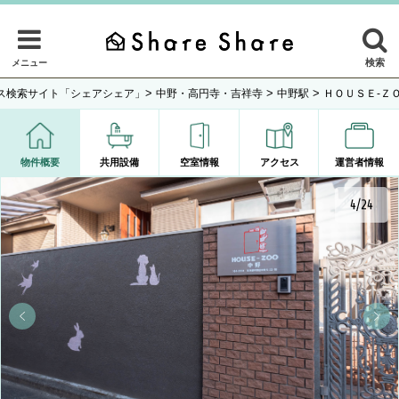
検索
メニュー
>
>
>
ス検索サイト「シェアシェア」
中野・高円寺・吉祥寺
中野駅
ＨＯＵＳＥ-Ｚ
物件概要
共用設備
空室情報
アクセス
運営者情報
5/24