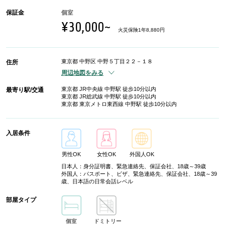
保証金
個室
¥30,000~
火災保険1年8,880円
東京都 中野区 中野５丁目２２－１８
住所
周辺地図をみる
東京都 JR中央線 中野駅 徒歩10分以内
最寄り駅/交通
東京都 JR総武線 中野駅 徒歩10分以内
東京都 東京メトロ東西線 中野駅 徒歩10分以内
入居条件
男性OK
女性OK
外国人OK
日本人：身分証明書、緊急連絡先、保証会社、18歳～39歳
外国人：パスポート、ビザ、緊急連絡先、保証会社、18歳～39
歳、日本語の日常会話レベル
部屋タイプ
個室
ドミトリー