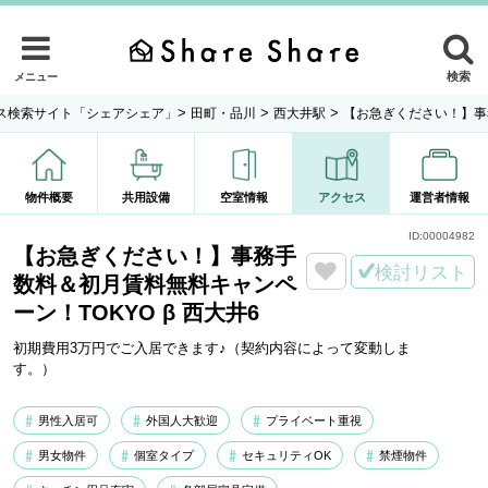
検索
メニュー
>
>
>
ス検索サイト「シェアシェア」
田町・品川
西大井駅
【お急ぎください！】事務
物件概要
共用設備
空室情報
アクセス
運営者情報
ID:
00004982
【お急ぎください！】事務手
検討リスト
数料＆初月賃料無料キャンペ
ーン！TOKYO β 西大井6
初期費用3万円でご入居できます♪（契約内容によって変動しま
す。）
男性入居可
外国人大歓迎
プライベート重視
男女物件
個室タイプ
セキュリティOK
禁煙物件