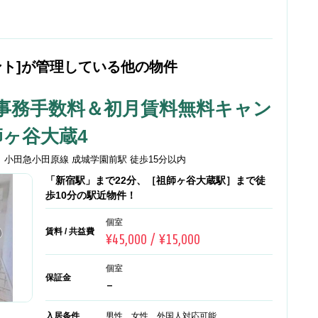
ント]が管理している他の物件
事務手数料＆初月賃料無料キャン
師ヶ谷大蔵4
 小田急小田原線 成城学園前駅 徒歩15分以内
「新宿駅」まで22分、［祖師ヶ谷大蔵駅］まで徒
歩10分の駅近物件！
個室
賃料 / 共益費
¥45,000 / ¥15,000
個室
保証金
-
入居条件
男性 女性 外国人対応可能