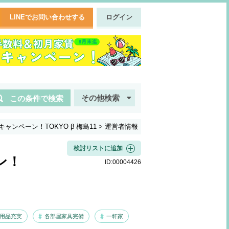
LINEでお問い合わせする
ログイン
その他検索
この条件で検索
ンペーン！TOKYO β 梅島11
>
運営者情報
検討リストに追加
ン！
ID:
00004426
用品充実
各部屋家具完備
一軒家