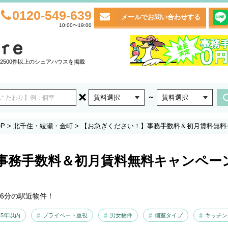
0120-549-639
メールでお問い合わせする
10:00〜19:00
2500件以上のシェアハウスを掲載
～
賃料選択
賃料選択
P
>
北千住・綾瀬・金町
>
【お急ぎください！】事務手数料＆初月賃料無料キャ
事務手数料＆初月賃料無料キャンペー
16分の駅近物件！
5年以内
プライベート重視
男女物件
個室タイプ
キッチン