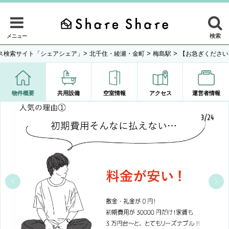
検索
メニュー
>
>
>
ス検索サイト「シェアシェア」
北千住・綾瀬・金町
梅島駅
【お急ぎください！
物件概要
共用設備
空室情報
アクセス
運営者情報
3/24