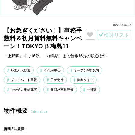
ID:
00004426
【お急ぎください！】事務手
検討リスト
数料＆初月賃料無料キャンペ
ーン！TOKYO β 梅島11
「上野駅」まで16分、［梅島駅］まで徒歩16分の駅近物件！
外国人大歓迎
20代が中心
オープン5年以内
プライベート重視
男女物件
個室タイプ
キッチン用品充実
各部屋家具完備
一軒家
物件概要
Infomation
賃料 / 共益費