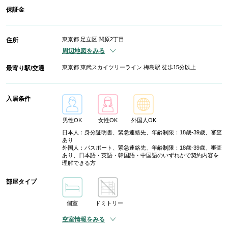
保証金
東京都 足立区 関原2丁目
住所
周辺地図をみる
東京都 東武スカイツリーライン 梅島駅 徒歩15分以上
最寄り駅/交通
入居条件
男性OK
女性OK
外国人OK
日本人：身分証明書、緊急連絡先、年齢制限：18歳-39歳、審査
あり
外国人：パスポート、緊急連絡先、年齢制限：18歳-39歳、審査
あり、日本語・英語・韓国語・中国語のいずれかで契約内容を
理解できる方
部屋タイプ
個室
ドミトリー
空室情報をみる