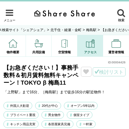
検索
メニュー
>
>
>
ス検索サイト「シェアシェア」
北千住・綾瀬・金町
梅島駅
【お急ぎください！
物件概要
共用設備
空室情報
アクセス
運営者情報
ID:
00004426
【お急ぎください！】事務手
検討リスト
数料＆初月賃料無料キャンペ
ーン！TOKYO β 梅島11
「上野駅」まで16分、［梅島駅］まで徒歩16分の駅近物件！
外国人大歓迎
20代が中心
オープン5年以内
プライベート重視
男女物件
個室タイプ
キッチン用品充実
各部屋家具完備
一軒家