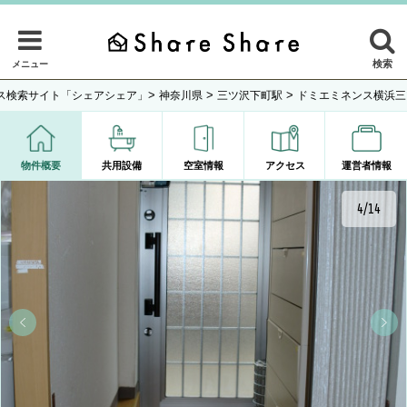
検索
メニュー
>
>
>
ス検索サイト「シェアシェア」
神奈川県
三ツ沢下町駅
ドミエミネンス横浜三
物件概要
共用設備
空室情報
アクセス
運営者情報
4/14