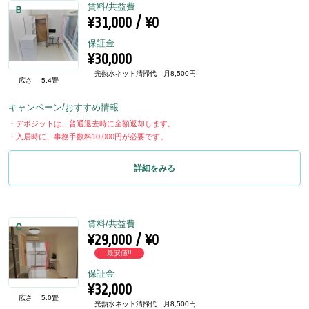
賃料/共益費
Ｂ
¥31,000 / ¥0
保証金
¥30,000
光熱水ネット清掃代 月8,500円
広さ
5.4畳
キャンペーン/おすすめ情報
・デポジットは、普通退去時に全額返却します。
・入居時に、事務手数料10,000円が必要です。
詳細をみる
賃料/共益費
Ｃ
¥29,000 / ¥0
最安値!!
保証金
¥32,000
広さ
5.0畳
光熱水ネット清掃代 月8,500円