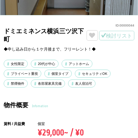
ID:
00000044
ドミエミネンス横浜三ツ沢下
検討リスト
町
◆申し込み日から１ケ月後まで、フリーレント！◆
女性限定
20代が中心
アットホーム
プライベート重視
個室タイプ
セキュリティOK
禁煙物件
各部屋家具完備
友人宿泊可
物件概要
Infomation
賃料 / 共益費
個室
¥29,000~ / ¥0