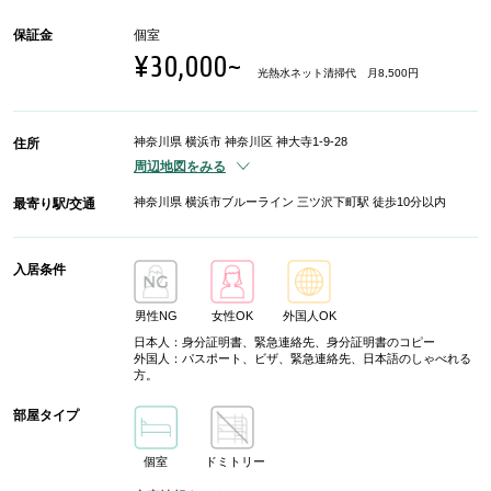
保証金
個室
¥30,000~
光熱水ネット清掃代 月8,500円
神奈川県 横浜市 神奈川区 神大寺1-9-28
住所
周辺地図をみる
神奈川県 横浜市ブルーライン 三ツ沢下町駅 徒歩10分以内
最寄り駅/交通
入居条件
男性NG
女性OK
外国人OK
日本人：身分証明書、緊急連絡先、身分証明書のコピー
外国人：パスポート、ビザ、緊急連絡先、日本語のしゃべれる
方。
部屋タイプ
個室
ドミトリー