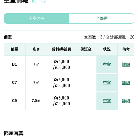
空室情報
Room List
空室のみ
全部屋
個室
空室数：3 / 合計部屋数：20
部屋
広さ
賃料/共益費
保証金
状況
備考
¥45,000
B1
7㎡
空室
詳細
/¥10,000
¥45,000
C7
7㎡
空室
詳細
/¥10,000
¥45,000
C9
7.0㎡
空室
詳細
/¥10,000
部屋写真