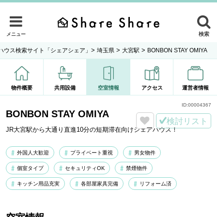
検索
メニュー
>
>
>
ハウス検索サイト「シェアシェア」
埼玉県
大宮駅
BONBON STAY OMIYA
物件概要
共用設備
空室情報
アクセス
運営者情報
ID:
00004367
BONBON STAY OMIYA
検討リスト
JR大宮駅から大通り直進10分の短期滞在向けシェアハウス！
外国人大歓迎
プライベート重視
男女物件
個室タイプ
セキュリティOK
禁煙物件
キッチン用品充実
各部屋家具完備
リフォーム済