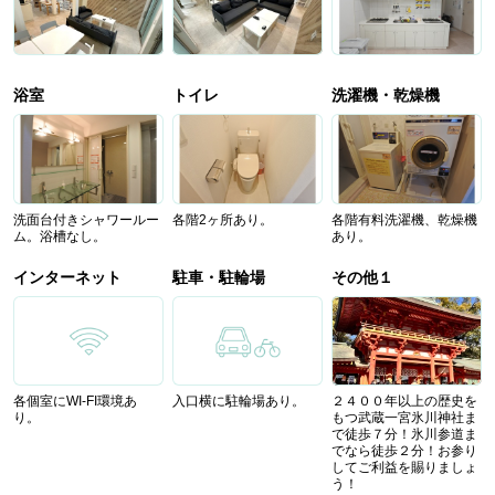
浴室
トイレ
洗濯機・乾燥機
洗面台付きシャワールー
各階2ヶ所あり。
各階有料洗濯機、乾燥機
ム。浴槽なし。
あり。
インターネット
駐車・駐輪場
その他１
各個室にWI-FI環境あ
入口横に駐輪場あり。
２４００年以上の歴史を
り。
もつ武蔵一宮氷川神社ま
で徒歩７分！氷川参道ま
でなら徒歩２分！お参り
してご利益を賜りましょ
う！