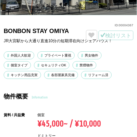
ID:
00004367
BONBON STAY OMIYA
検討リスト
JR大宮駅から大通り直進10分の短期滞在向けシェアハウス！
外国人大歓迎
プライベート重視
男女物件
個室タイプ
セキュリティOK
禁煙物件
キッチン用品充実
各部屋家具完備
リフォーム済
物件概要
Infomation
賃料 / 共益費
個室
¥45,000~ / ¥10,000
ドミトリー