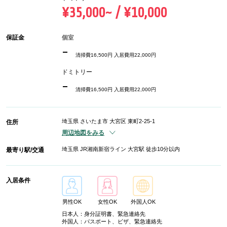
¥35,000~ / ¥10,000
保証金
個室
-
清掃費16,500円 入居費用22,000円
ドミトリー
-
清掃費16,500円 入居費用22,000円
埼玉県 さいたま市 大宮区 東町2-25-1
住所
周辺地図をみる
埼玉県 JR湘南新宿ライン 大宮駅 徒歩10分以内
最寄り駅/交通
入居条件
男性OK
女性OK
外国人OK
日本人：身分証明書、緊急連絡先
外国人：パスポート、ビザ、緊急連絡先