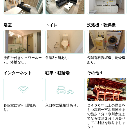
浴室
トイレ
洗濯機・乾燥機
洗面台付きシャワールー
各階2ヶ所あり。
各階有料洗濯機、乾燥機
ム。浴槽なし。
あり。
インターネット
駐車・駐輪場
その他１
各個室にWI-FI環境あ
入口横に駐輪場あり。
２４００年以上の歴史を
り。
もつ武蔵一宮氷川神社ま
で徒歩７分！氷川参道ま
でなら徒歩２分！お参り
してご利益を賜りましょ
う！