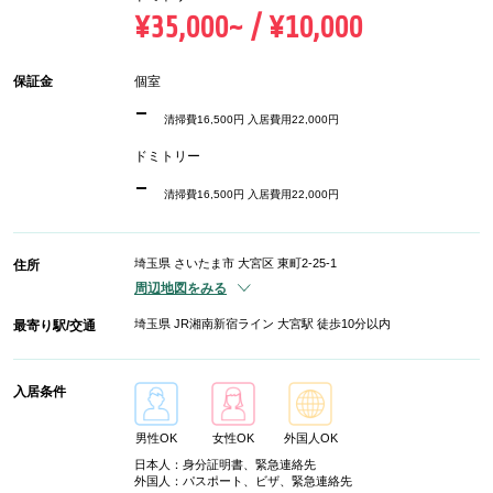
¥35,000~ / ¥10,000
保証金
個室
-
清掃費16,500円 入居費用22,000円
ドミトリー
-
清掃費16,500円 入居費用22,000円
埼玉県 さいたま市 大宮区 東町2-25-1
住所
周辺地図をみる
埼玉県 JR湘南新宿ライン 大宮駅 徒歩10分以内
最寄り駅/交通
入居条件
男性OK
女性OK
外国人OK
日本人：身分証明書、緊急連絡先
外国人：パスポート、ビザ、緊急連絡先