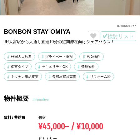
ID:
00004367
BONBON STAY OMIYA
検討リスト
JR大宮駅から大通り直進10分の短期滞在向けシェアハウス！
外国人大歓迎
プライベート重視
男女物件
個室タイプ
セキュリティOK
禁煙物件
キッチン用品充実
各部屋家具完備
リフォーム済
物件概要
Infomation
賃料 / 共益費
個室
¥45,000~ / ¥10,000
ドミトリー