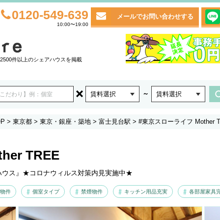
0120-549-639
メールでお問い合わせする
10:00〜19:00
2500件以上のシェアハウスを掲載
～
賃料選択
賃料選択
P
>
東京都
>
東京・銀座・築地
>
富士見台駅
>
#東京スローライフ Mother 
er TREE
ハウス』★コロナウィルス対策内見実施中★
物件
個室タイプ
禁煙物件
キッチン用品充実
各部屋家具