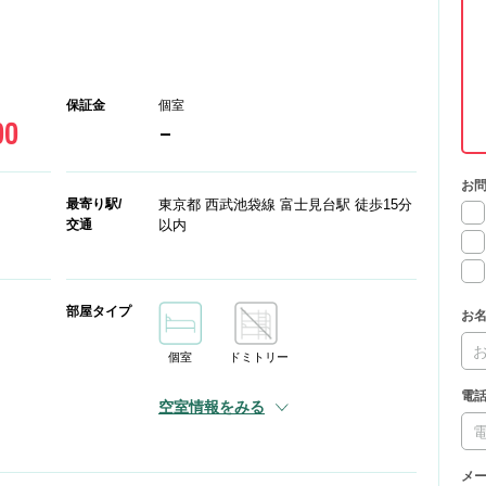
保証金
個室
00
-
お
最寄り駅/
東京都 西武池袋線 富士見台駅 徒歩15分
交通
以内
部屋タイプ
お
個室
ドミトリー
電
空室情報をみる
メ