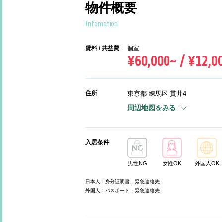
物件概要
Infomation
賃料 / 共益費
個室
¥60,000~ / ¥12,0
住所
東京都 練馬区 貫井4
周辺地図をみる
入居条件
男性NG
女性OK
外国人OK
日本人：身分証明書、緊急連絡先
外国人：パスポート、緊急連絡先