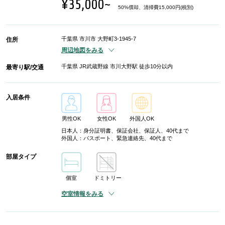
¥35,000~
50%償却、清掃費15,000円(税別)
千葉県 市川市 大野町3-1945-7
住所
周辺地図をみる
千葉県 JR武蔵野線 市川大野駅 徒歩10分以内
最寄り駅/交通
入居条件
男性OK
女性OK
外国人OK
日本人：身分証明書、保証会社、保証人、40代まで
外国人：パスポート、緊急連絡先、40代まで
部屋タイプ
個室
ドミトリー
空室情報をみる