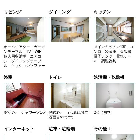
リビング
ダイニング
キッチン
ホームシアター ガーデ
メインキッチン1室 コ
ンテーブル TV WIFI
ンロ 冷蔵庫 炊飯器
個人用収納棚 エアコ
電子レンジ 電気ケト
ン ダイニングテーブ
ル 調理器具
ル クッションソファー
浴室
トイレ
洗濯機・乾燥機
浴室1室 シャワー室1室
洋式2室 （写真は独立
2台（無料）
洗面台×2です）
インターネット
駐車・駐輪場
その他１