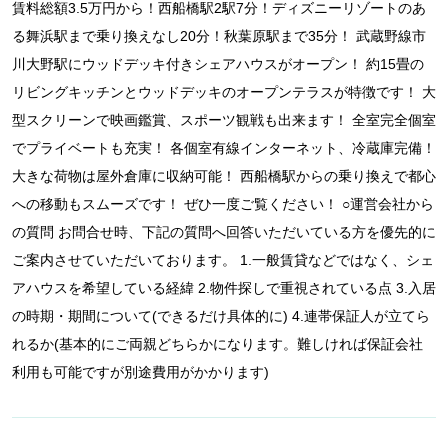
賃料総額3.5万円から！西船橋駅2駅7分！ディズニーリゾートのあ
る舞浜駅まで乗り換えなし20分！秋葉原駅まで35分！ 武蔵野線市
川大野駅にウッドデッキ付きシェアハウスがオープン！ 約15畳の
リビングキッチンとウッドデッキのオープンテラスが特徴です！ 大
型スクリーンで映画鑑賞、スポーツ観戦も出来ます！ 全室完全個室
でプライベートも充実！ 各個室有線インターネット、冷蔵庫完備！
大きな荷物は屋外倉庫に収納可能！ 西船橋駅からの乗り換えで都心
への移動もスムーズです！ ぜひ一度ご覧ください！ ○運営会社から
の質問 お問合せ時、下記の質問へ回答いただいている方を優先的に
ご案内させていただいております。 1.一般賃貸などではなく、シェ
アハウスを希望している経緯 2.物件探しで重視されている点 3.入居
の時期・期間について(できるだけ具体的に) 4.連帯保証人が立てら
れるか(基本的にご両親どちらかになります。難しければ保証会社
利用も可能ですが別途費用がかかります)