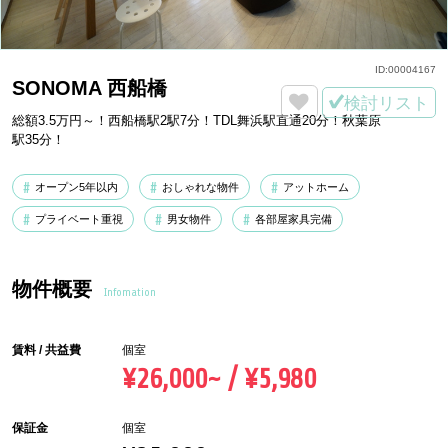
ID:
00004167
SONOMA 西船橋
検討リスト
総額3.5万円～！西船橋駅2駅7分！TDL舞浜駅直通20分！秋葉原
駅35分！
オープン5年以内
おしゃれな物件
アットホーム
プライベート重視
男女物件
各部屋家具完備
物件概要
Infomation
賃料 / 共益費
個室
¥26,000~ / ¥5,980
保証金
個室