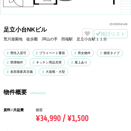
ID:
00004149
足立小台NKビル
検討リスト
荒川遊園地 徒歩圏 JR山の手 田端駅 足立小台駅１１分
男性入居可
プライベート重視
男女物件
個室タイプ
禁煙物件
キッチン用品充実
屋上あり
各部屋家具完備
大規模・大型
物件概要
Infomation
賃料 / 共益費
個室
¥34,990 / ¥1,500