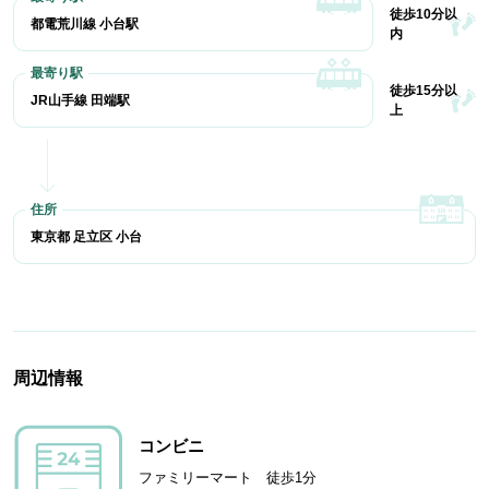
徒歩10分以
都電荒川線 小台駅
内
徒歩15分以
JR山手線 田端駅
上
東京都 足立区 小台
周辺情報
コンビニ
ファミリーマート 徒歩1分