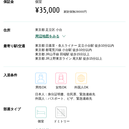
保証金
個室
¥35,000
家財保険28000円
東京都 足立区 小台
住所
周辺地図をみる
東京都 日暮里・舎人ライナー 足立小台駅 徒歩10分以内
最寄り駅/交通
東京都 都電荒川線 小台駅 徒歩10分以内
東京都 JR山手線 田端駅 徒歩15分以上
東京都 JR上野東京ライン 尾久駅 徒歩15分以上
入居条件
男性OK
女性OK
外国人OK
日本人：身分証明書、住民票、緊急連絡先
外国人：パスポート、ビザ、緊急連絡先
部屋タイプ
個室
ドミトリー