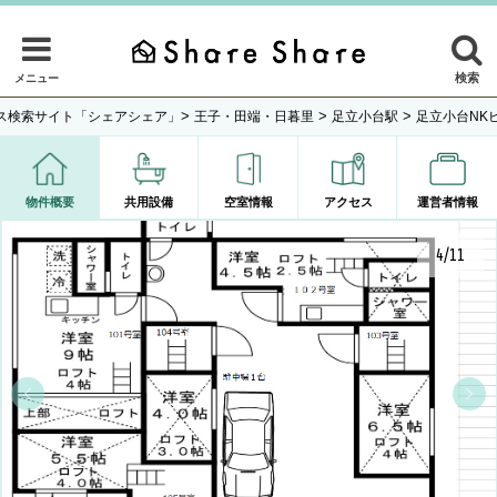
検索
メニュー
>
>
>
ス検索サイト「シェアシェア」
王子・田端・日暮里
足立小台駅
足立小台NK
物件概要
共用設備
空室情報
アクセス
運営者情報
4/11