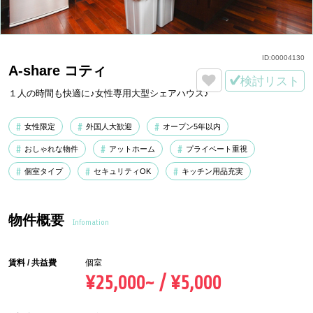
ID:
00004130
A-share コティ
検討リスト
１人の時間も快適に♪女性専用大型シェアハウス♪
女性限定
外国人大歓迎
オープン5年以内
おしゃれな物件
アットホーム
プライベート重視
個室タイプ
セキュリティOK
キッチン用品充実
物件概要
Infomation
賃料 / 共益費
個室
¥25,000~ / ¥5,000