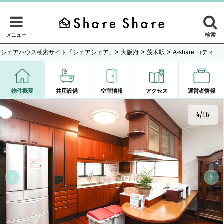
検索
メニュー
>
>
>
シェアハウス検索サイト「シェアシェア」
大阪府
茨木駅
A-share コティ
物件概要
共用設備
空室情報
アクセス
運営者情報
4/16