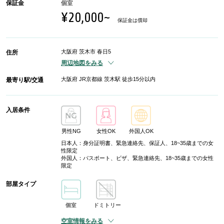
保証金
個室
¥20,000~
保証金は償却
大阪府 茨木市 春日5
住所
周辺地図をみる
大阪府 JR京都線 茨木駅 徒歩15分以内
最寄り駅/交通
入居条件
男性NG
女性OK
外国人OK
日本人：身分証明書、緊急連絡先、保証人、18~35歳までの女
性限定
外国人：パスポート、ビザ、緊急連絡先、18~35歳までの女性
限定
部屋タイプ
個室
ドミトリー
空室情報をみる