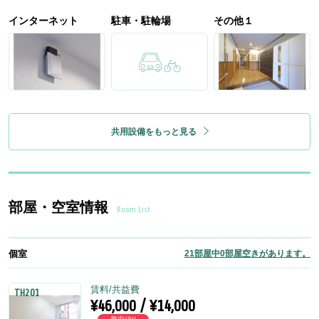
インターネット
駐車・駐輪場
その他１
共用設備をもっと見る
部屋・空室情報
Room List
個室
21部屋中0部屋空きがあります。
賃料/共益費
TH201
¥46,000 / ¥14,000