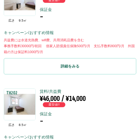
最安値!!
保証金
-
広さ
9.5㎡
キャンペーン/おすすめ情報
共益費には水道光熱費、wifi費、共用消耗品費を含む
事務手数料30000円/初回 借家人賠償責任保険500円/月 支払手数料800円/月 外国
籍の方は保証料1000円/月
詳細をみる
賃料/共益費
TH202
¥46,000 / ¥14,000
最安値!!
保証金
-
広さ
8.5㎡
キャンペーン/おすすめ情報