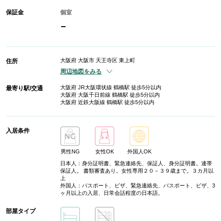
保証金
個室
-
大阪府 大阪市 天王寺区 東上町
住所
周辺地図をみる
大阪府 JR大阪環状線 鶴橋駅 徒歩5分以内
最寄り駅/交通
大阪府 大阪千日前線 鶴橋駅 徒歩5分以内
大阪府 近鉄大阪線 鶴橋駅 徒歩5分以内
入居条件
男性NG
女性OK
外国人OK
日本人：身分証明書、緊急連絡先、保証人、身分証明書。連帯
保証人。 書類審査あり。女性専用２０－３９歳まで。３カ月以
上
外国人：パスポート、ビザ、緊急連絡先、パスポート、ビザ、3
ヶ月以上の入居、日常会話程度の日本語。
部屋タイプ