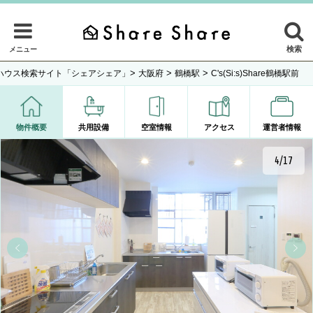
検索
メニュー
>
>
>
ハウス検索サイト「シェアシェア」
大阪府
鶴橋駅
C's(Si:s)Share鶴橋駅前
物件概要
共用設備
空室情報
アクセス
運営者情報
4/17