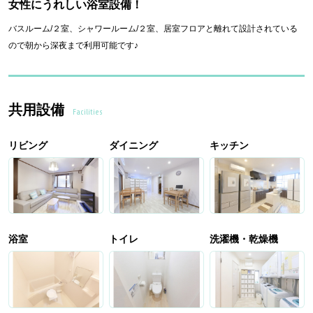
女性にうれしい浴室設備！
バスルーム/２室、シャワールーム/２室、居室フロアと離れて設計されている
ので朝から深夜まで利用可能です♪
共用設備
Facilities
リビング
ダイニング
キッチン
浴室
トイレ
洗濯機・乾燥機