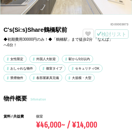
ID:
00003873
C's(Si:s)Share鶴橋駅前
検討リスト
◆初期費用30000円のみ！◆「鶴橋駅」まで徒歩2分 「なんば」
へ6分！
女性限定
外国人大歓迎
駅から5分以内
おしゃれな物件
個室タイプ
セキュリティOK
禁煙物件
各部屋家具完備
大規模・大型
物件概要
Infomation
賃料 / 共益費
個室
¥46,000~ / ¥14,000