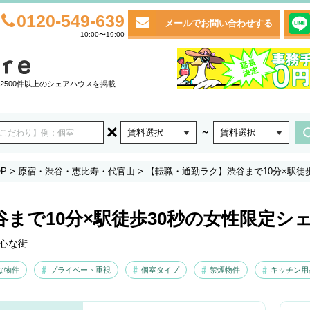
0120-549-639
メールでお問い合わせする
10:00〜19:00
2500件以上のシェアハウスを掲載
～
賃料選択
賃料選択
P
>
原宿・渋谷・恵比寿・代官山
>
【転職・通勤ラク】渋谷まで10分×駅徒
まで10分×駅徒歩30秒の女性限定シ
心な街
な物件
プライベート重視
個室タイプ
禁煙物件
キッチン用