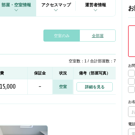
部屋・空室情報
アクセスマップ
運営者情報
お
空室のみ
全部屋
空室数：1 / 合計部屋数：7
お
益費
保証金
状況
備考（部屋写真）
15,000
-
空室
詳細を見る
お
電