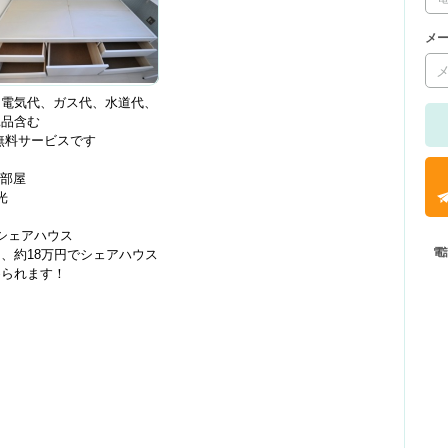
メ
に電気代、ガス代、水道代、
耗品含む
iは無料サービスです
角部屋
光
シェアハウス
電
、約18万円でシェアハウス
められます！