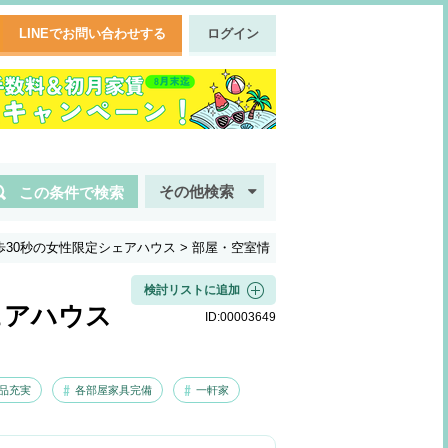
LINEでお問い合わせする
ログイン
その他検索
この条件で検索
歩30秒の女性限定シェアハウス
>
部屋・空室情
検討リストに追加
ェアハウス
ID:
00003649
品充実
各部屋家具完備
一軒家