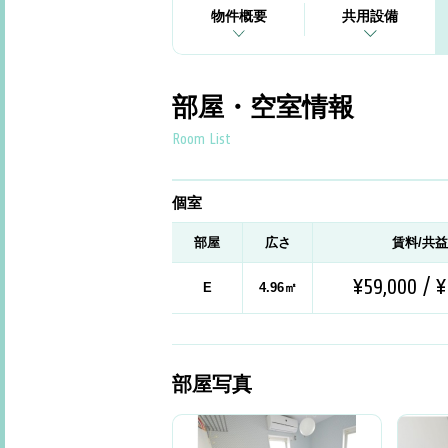
物件概要
共用設備
部屋・空室情報
Room List
個室
部屋
広さ
賃料/共
¥59,000 / ¥
E
4.96㎡
部屋写真