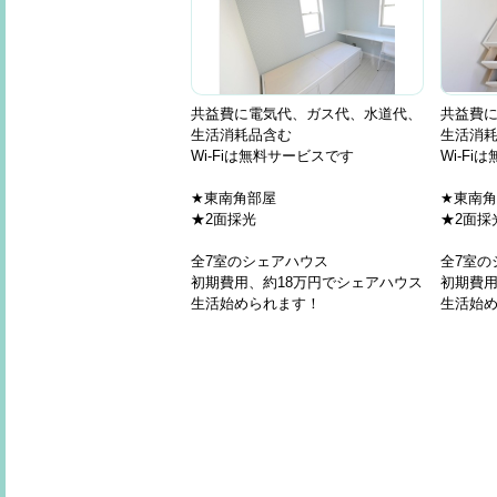
共益費に電気代、ガス代、水道代、
共益費
生活消耗品含む
生活消
Wi-Fiは無料サービスです
Wi-F
★東南角部屋
★東南
★2面採光
★2面採
全7室のシェアハウス
全7室の
初期費用、約18万円でシェアハウス
初期費用
生活始められます！
生活始