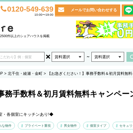
0120-549-639
メールでお問い合わせする
10:00〜19:00
2500件以上のシェアハウスを掲載
～
賃料選択
賃料選択
P
>
北千住・綾瀬・金町
>
【お急ぎください！】事務手数料＆初月賃料無料
事務手数料＆初月賃料無料キャンペー
室・各個室にキッチンあり!◆
れな物件
プライベート重視
男女物件
個室タイプ
セキュリ