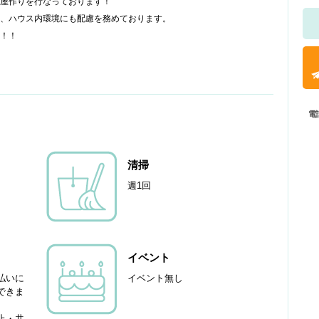
屋作りを行なっております！
ィ、ハウス内環境にも配慮を務めております。
！！
電
清掃
週1回
イベント
払いに
イベント無し
できま
止・共