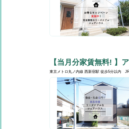
【当月分家賃無料! 】
東京メトロ丸ノ内線 西新宿駅 徒歩5分以内 J