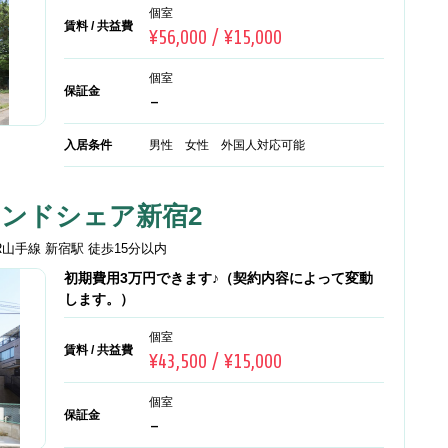
個室
賃料 / 共益費
¥56,000 / ¥15,000
個室
保証金
-
入居条件
男性 女性 外国人対応可能
アンドシェア新宿2
R山手線 新宿駅 徒歩15分以内
初期費用3万円できます♪（契約内容によって変動
します。）
個室
賃料 / 共益費
¥43,500 / ¥15,000
個室
保証金
-