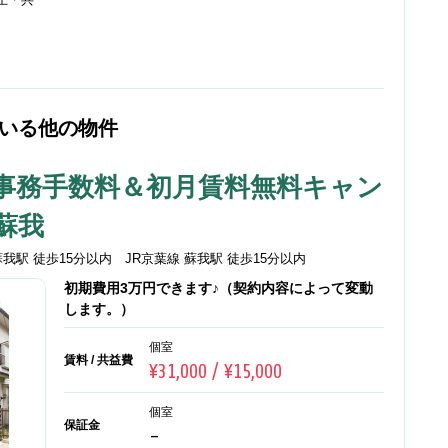
ている他の物件
事務手数料＆初月賃料無料キャン
蘇我
蘇我駅 徒歩15分以内 JR京葉線 蘇我駅 徒歩15分以内
初期費用3万円できます♪（契約内容によって変動
します。）
個室
賃料 / 共益費
¥31,000 / ¥15,000
個室
保証金
-