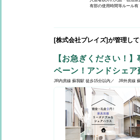
有部の使用時間等ルール有
[株式会社プレイズ]が管理し
【お急ぎください！】
ペーン！アンドシェア
JR内房線 蘇我駅 徒歩15分以内／ JR外房線 