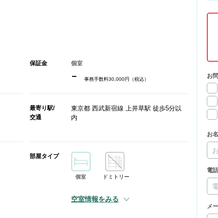
保証金
個室
-
お
事務手数料30,000円（税込）
最寄り駅/
東京都 西武新宿線 上井草駅 徒歩5分以
交通
内
お
部屋タイプ
電
個室
ドミトリー
空室情報をみる
メ