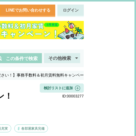
LINEでお問い合わせする
ログイン
その他検索
この条件で検索
ださい！】事務手数料＆初月賃料無料キャンペー
検討リストに追加
ン！
ID:
00003277
品充実
各部屋家具完備