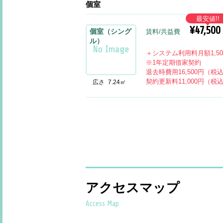
個室
最安値!!
¥47,500
賃料/共益費
個室（シング
ル）
＋システム利用料月額1,5
※1年定期借家契約
退去時費用16,500円（税
契約更新料11,000円（税
広さ
7.24㎡
アクセスマップ
Access Map