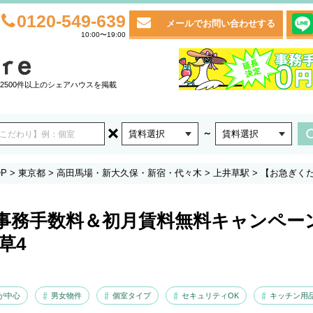
0120-549-639
メールでお問い合わせする
10:00〜19:00
2500件以上のシェアハウスを掲載
～
賃料選択
賃料選択
P
>
東京都
>
高田馬場・新大久保・新宿・代々木
>
上井草駅
>
【お急ぎく
事務手数料＆初月賃料無料キャンペー
井草4
代が中心
男女物件
個室タイプ
セキュリティOK
キッチン用