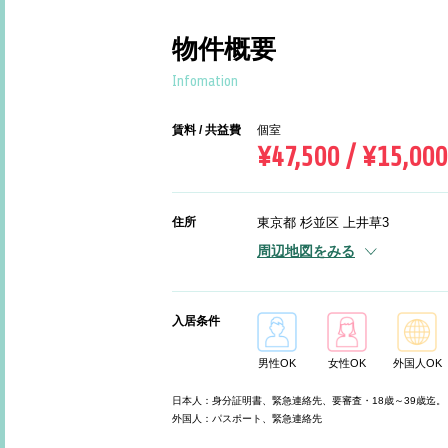
物件概要
Infomation
賃料 / 共益費
個室
¥47,500 / ¥15,000
住所
東京都 杉並区 上井草3
周辺地図をみる
入居条件
男性OK
女性OK
外国人OK
日本人：身分証明書、緊急連絡先、要審査・18歳～39歳迄。
外国人：パスポート、緊急連絡先