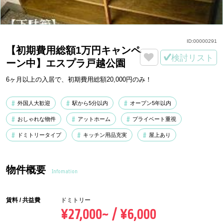
ID:
00000291
【初期費用総額1万円キャンペ
検討リスト
ーン中】エスプラ戸越公園
6ヶ月以上の入居で、初期費用総額20,000円のみ！
外国人大歓迎
駅から5分以内
オープン5年以内
おしゃれな物件
アットホーム
プライベート重視
ドミトリータイプ
キッチン用品充実
屋上あり
物件概要
Infomation
賃料 / 共益費
ドミトリー
¥27,000~ / ¥6,000