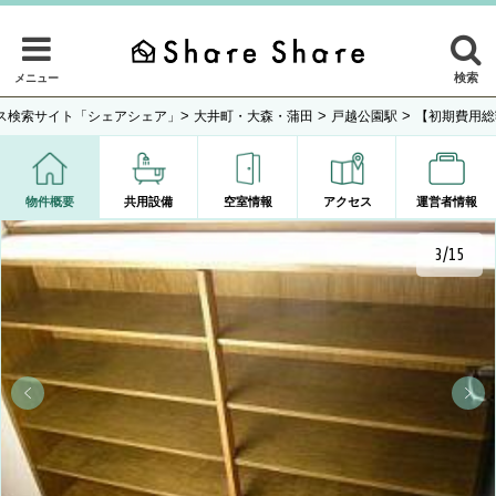
検索
メニュー
>
>
>
ス検索サイト「シェアシェア」
大井町・大森・蒲田
戸越公園駅
【初期費用総
物件概要
共用設備
空室情報
アクセス
運営者情報
3/15