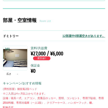
部屋・空室情報
Room List
ドミトリー
12部屋中0部屋空きがあります。
賃料/共益費
201
¥27,000 / ¥6,000
最安値!!
保証金
¥0
広さ
-
キャンペーン/おすすめ情報
(男性部屋）個室風2段ベッド
※ご入居は4ヶ月以上からできます。
設備：寝具一式、エアコン、貴重品ロッカー、照明、コンセント、専用下駄箱、専用
調味料棚、専用冷蔵庫（一人1段）、クリアーケース、ハンガーフック、棚。
駐輪不可。