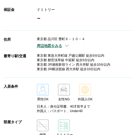
保証金
ドミトリー
-
東京都 品川区 豊町６－１０－４
住所
周辺地図をみる
東京都 東急大井町線 戸越公園駅 徒歩5分以内
最寄り駅/交通
東京都 都営浅草線 中延駅 徒歩5分以内
東京都 JR湘南新宿ライン 西大井駅 徒歩10分以内
東京都 JR横須賀線 西大井駅 徒歩10分以内
入居条件
男性OK
女性NG
外国人OK
日本人：身分証明書、40才前半まで
外国人：パスポート、Under40
部屋タイプ
個室
ドミトリー