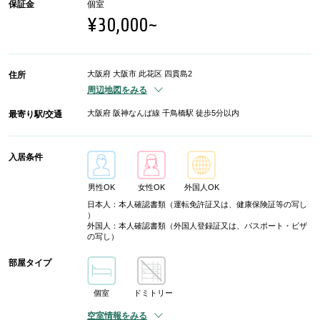
保証金
個室
¥30,000~
大阪府 大阪市 此花区 四貫島2
住所
周辺地図をみる
大阪府 阪神なんば線 千鳥橋駅 徒歩5分以内
最寄り駅/交通
入居条件
男性OK
女性OK
外国人OK
日本人：本人確認書類（運転免許証又は、健康保険証等の写し
）
外国人：本人確認書類（外国人登録証又は、パスポート・ビザ
の写し）
部屋タイプ
個室
ドミトリー
空室情報をみる