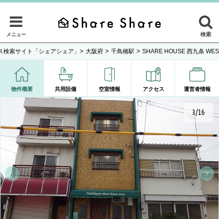
検索
メニュー
>
>
>
ス検索サイト「シェアシェア」
大阪府
千鳥橋駅
SHARE HOUSE 西九条 WES
物件概要
共用設備
空室情報
アクセス
運営者情報
3/16