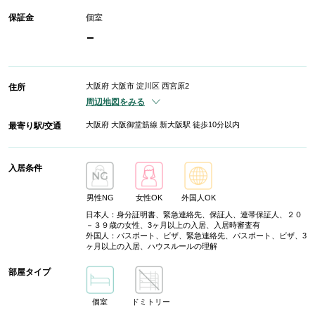
保証金
個室
-
大阪府 大阪市 淀川区 西宮原2
住所
周辺地図をみる
大阪府 大阪御堂筋線 新大阪駅 徒歩10分以内
最寄り駅/交通
入居条件
男性NG
女性OK
外国人OK
日本人：身分証明書、緊急連絡先、保証人、連帯保証人、２０
－３９歳の女性、3ヶ月以上の入居、入居時審査有
外国人：パスポート、ビザ、緊急連絡先、パスポート、ビザ、3
ヶ月以上の入居、ハウスルールの理解
部屋タイプ
個室
ドミトリー