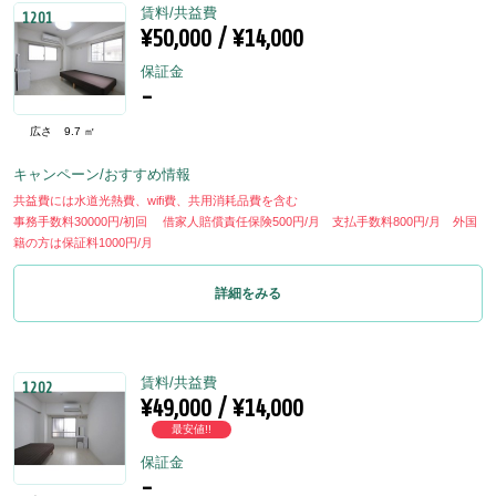
賃料/共益費
1201
¥50,000 / ¥14,000
保証金
-
広さ
9.7 ㎡
キャンペーン/おすすめ情報
共益費には水道光熱費、wifi費、共用消耗品費を含む
事務手数料30000円/初回 借家人賠償責任保険500円/月 支払手数料800円/月 外国
籍の方は保証料1000円/月
詳細をみる
賃料/共益費
1202
¥49,000 / ¥14,000
最安値!!
保証金
-