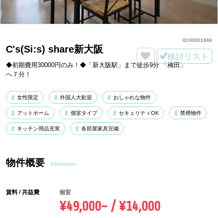
ID:
00001684
C's(Si:s) share新大阪
検討リスト
◆初期費用30000円のみ！◆「新大阪駅」まで徒歩9分 「梅田」
へ７分！
女性限定
外国人大歓迎
おしゃれな物件
アットホーム
個室タイプ
セキュリティOK
禁煙物件
キッチン用品充実
各部屋家具完備
物件概要
Infomation
賃料 / 共益費
個室
¥49,000~ / ¥14,000