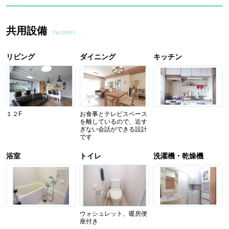
共用設備
Facilities
リビング
ダイニング
キッチン
１２F
お食事とテレビスペース
を離しているので、近す
ぎない会話ができる設計
です
浴室
トイレ
洗濯機・乾燥機
ウォシュレット、暖房便
座付き