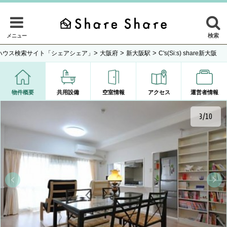
検索
メニュー
>
>
>
ハウス検索サイト「シェアシェア」
大阪府
新大阪駅
C's(Si:s) share新大阪
物件概要
共用設備
空室情報
アクセス
運営者情報
3/10