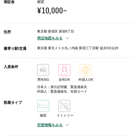
保証金
個室
¥10,000~
東京都 新宿区 新宿6丁目
住所
周辺地図をみる
東京都 東京メトロ丸ノ内線 新宿三丁目駅 徒歩5分以内
最寄り駅/交通
入居条件
男性NG
女性OK
外国人OK
日本人：身分証明書、緊急連絡先
外国人：緊急連絡先、在留カード
部屋タイプ
個室
ドミトリー
空室情報をみる