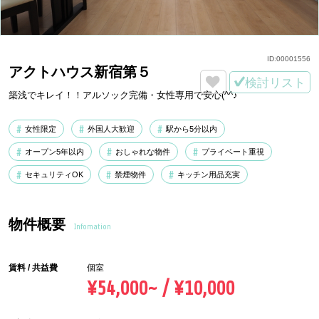
ID:
00001556
アクトハウス新宿第５
検討リスト
築浅でキレイ！！アルソック完備・女性専用で安心(^^♪
女性限定
外国人大歓迎
駅から5分以内
オープン5年以内
おしゃれな物件
プライベート重視
セキュリティOK
禁煙物件
キッチン用品充実
物件概要
Infomation
賃料 / 共益費
個室
¥54,000~ / ¥10,000