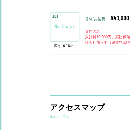
103
¥41,000
賃料/共益費
女性のみ
入館料10,000円、家財保
証会社加入要（総賃料50
広さ
6.16㎡
アクセスマップ
Access Map