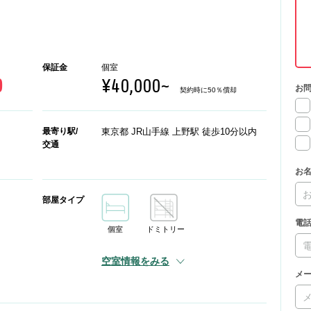
保証金
個室
0
¥40,000~
お
契約時に50％償却
最寄り駅/
東京都 JR山手線 上野駅 徒歩10分以内
交通
お
部屋タイプ
電
個室
ドミトリー
空室情報をみる
メ