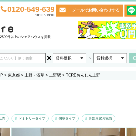
0120-549-639
メールでお問い合わせする
10:00〜19:00
2500件以上のシェアハウスを掲載
～
賃料選択
賃料選択
P
>
東京都
>
上野・浅草
>
上野駅
>
TCREおんしん上野
以内
ドミトリータイプ
個室タイプ
各部屋家具完備