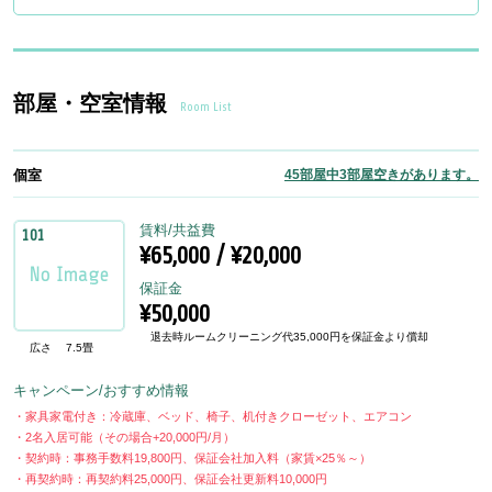
部屋・空室情報
Room List
個室
45部屋中3部屋空きがあります。
賃料/共益費
101
¥65,000 / ¥20,000
保証金
¥50,000
退去時ルームクリーニング代35,000円を保証金より償却
広さ
7.5畳
キャンペーン/おすすめ情報
・家具家電付き：冷蔵庫、ベッド、椅子、机付きクローゼット、エアコン
・2名入居可能（その場合+20,000円/月）
・契約時：事務手数料19,800円、保証会社加入料（家賃×25％～）
・再契約時：再契約料25,000円、保証会社更新料10,000円