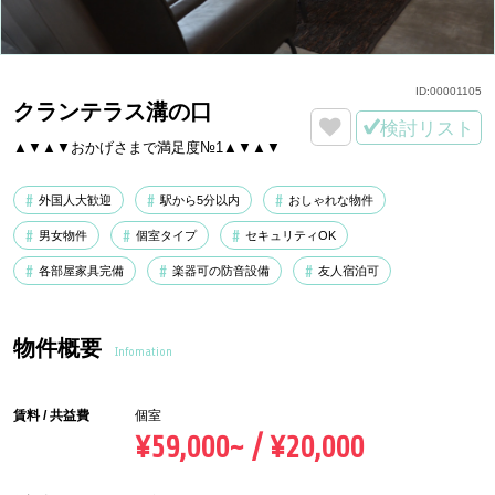
ID:
00001105
クランテラス溝の口
検討リスト
▲▼▲▼おかげさまで満足度№1▲▼▲▼
外国人大歓迎
駅から5分以内
おしゃれな物件
男女物件
個室タイプ
セキュリティOK
各部屋家具完備
楽器可の防音設備
友人宿泊可
物件概要
Infomation
賃料 / 共益費
個室
¥59,000~ / ¥20,000