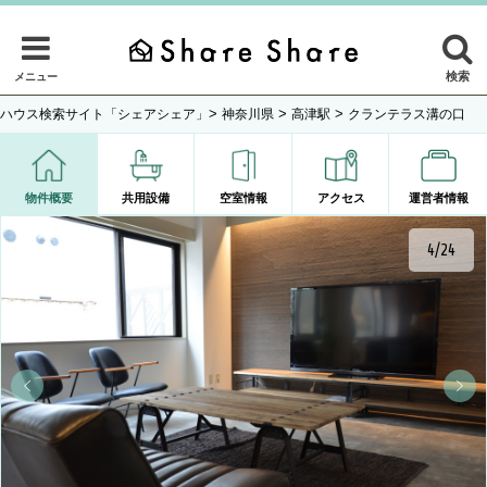
検索
メニュー
>
>
>
ハウス検索サイト「シェアシェア」
神奈川県
高津駅
クランテラス溝の口
物件概要
共用設備
空室情報
アクセス
運営者情報
5/24