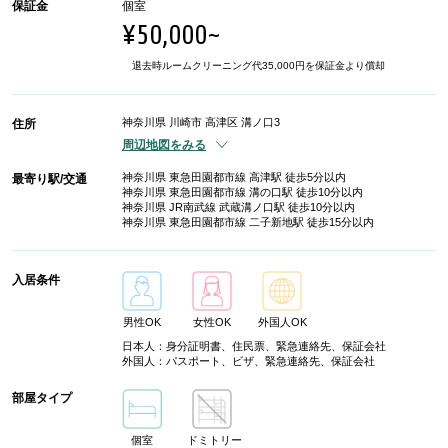
保証金
個室
¥50,000~
退去時ルームクリーニング代35,000円を保証金より償却
神奈川県 川崎市 高津区 溝ノ口3
住所
周辺地図をみる
神奈川県 東急田園都市線 高津駅 徒歩5分以内
最寄り駅/交通
神奈川県 東急田園都市線 溝の口駅 徒歩10分以内
神奈川県 JR南武線 武蔵溝ノ口駅 徒歩10分以内
神奈川県 東急田園都市線 二子新地駅 徒歩15分以内
入居条件
男性OK
女性OK
外国人OK
日本人：身分証明書、住民票、緊急連絡先、保証会社
外国人：パスポート、ビザ、緊急連絡先、保証会社
部屋タイプ
個室
ドミトリー