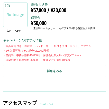
賃料/共益費
103
¥67,000 / ¥20,000
保証金
¥50,000
退去時ルームクリーニング代35,000円を保証金より償却
広さ
7.5畳
キャンペーン/おすすめ情報
・家具家電付き：冷蔵庫、ベッド、椅子、机付きクローゼット、エアコン
・2名入居可能（その場合+20,000円/月）
・契約時：事務手数料19,800円、保証会社加入料（家賃×25％～）
・再契約時：再契約料25,000円、保証会社更新料10,000円
詳細をみる
アクセスマップ
Access Map