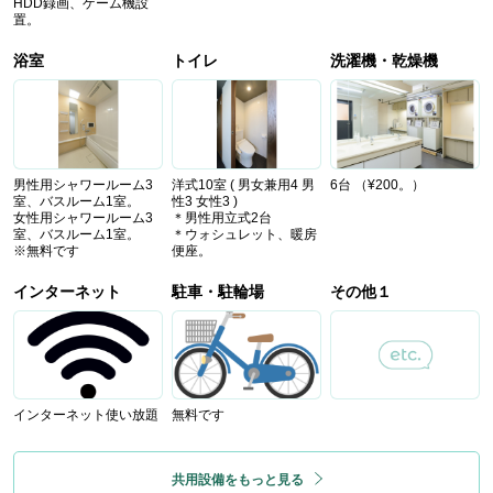
HDD録画、ゲーム機設
置。
浴室
トイレ
洗濯機・乾燥機
男性用シャワールーム3
洋式10室 ( 男女兼用4 男
6台 （¥200。）
室、バスルーム1室。
性3 女性3 )
女性用シャワールーム3
＊男性用立式2台
室、バスルーム1室。
＊ウォシュレット、暖房
※無料です
便座。
インターネット
駐車・駐輪場
その他１
インターネット使い放題
無料です
共用設備をもっと見る