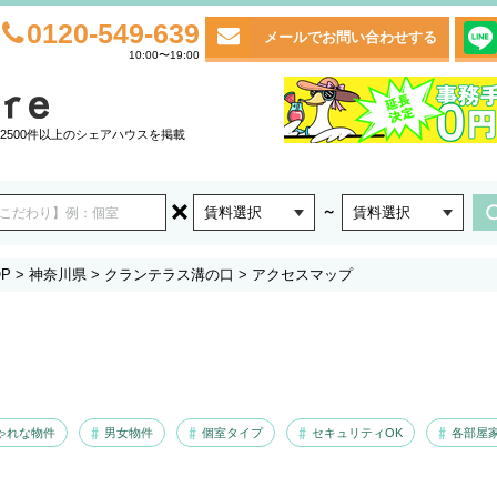
0120-549-639
メールでお問い合わせする
10:00〜19:00
2500件以上のシェアハウスを掲載
～
賃料選択
賃料選択
P
>
神奈川県
>
クランテラス溝の口
>
アクセスマップ
ゃれな物件
男女物件
個室タイプ
セキュリティOK
各部屋