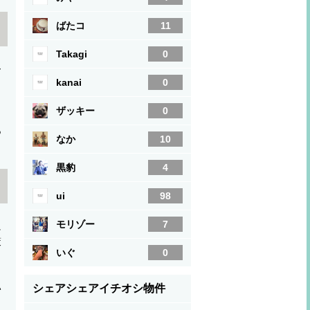
ばたコ
11
Takagi
0
ー
kanai
0
、
ザッキー
0
あ
なか
10
黒豹
4
ui
98
モリゾー
7
に
策
いぐ
0
い
シェアシェアイチオシ物件