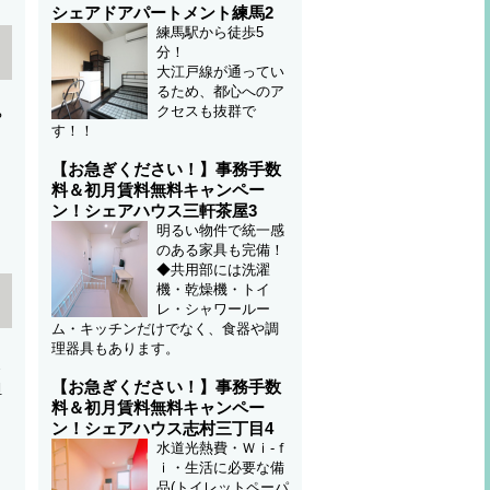
シェアドアパートメント練馬2
練馬駅から徒歩5
分！
大江戸線が通ってい
るため、都心へのア
クセスも抜群で
や
す！！
【お急ぎください！】事務手数
料＆初月賃料無料キャンペー
ン！シェアハウス三軒茶屋3
ラ
明るい物件で統一感
のある家具も完備！
◆共用部には洗濯
機・乾燥機・トイ
レ・シャワールー
ム・キッチンだけでなく、食器や調
理器具もあります。
ス
【お急ぎください！】事務手数
担
料＆初月賃料無料キャンペー
ン！シェアハウス志村三丁目4
水道光熱費・Ｗｉ-ｆ
り
ｉ・生活に必要な備
品(トイレットペーパ