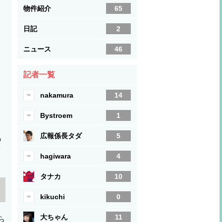
物件紹介
65
日記
2
ニュース
46
記者一覧
nakamura
14
Bystroem
1
広報係長タダ
5
の
て
hagiwara
4
タナカ
10
kikuchi
0
大ちゃん
11
ら