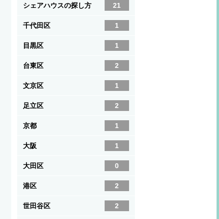
シェアハウスの探し方
21
千代田区
1
目黒区
1
台東区
2
文京区
1
足立区
2
京都
1
大阪
1
大田区
0
港区
2
世田谷区
2