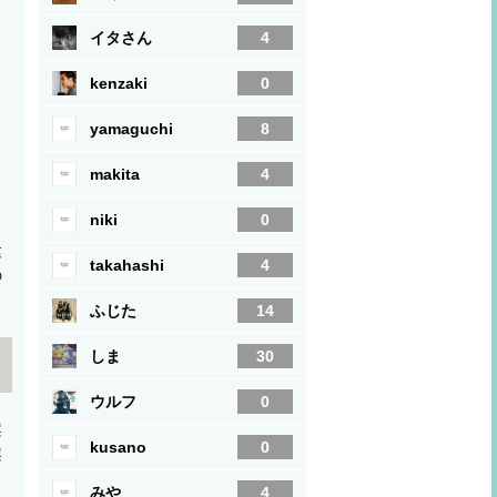
イタさん
4
kenzaki
0
yamaguchi
8
makita
4
niki
0
建
takahashi
4
の
ふじた
14
しま
30
ウルフ
0
案
kusano
0
案
みや
4