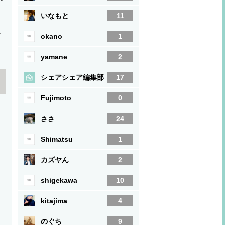
いなもと
11
え
okano
1
し
yamane
2
シェアシェア編集部
17
Fujimoto
0
ささ
24
Shimatsu
1
カズヤん
2
shigekawa
10
kitajima
4
のぐち
9