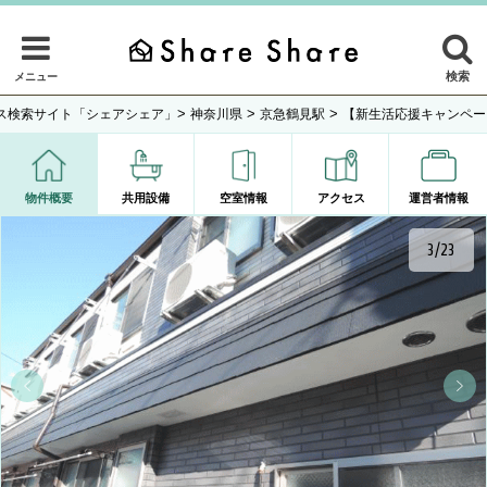
検索
メニュー
>
>
>
ス検索サイト「シェアシェア」
神奈川県
京急鶴見駅
【新生活応援キャンペー
物件概要
共用設備
空室情報
アクセス
運営者情報
4/23