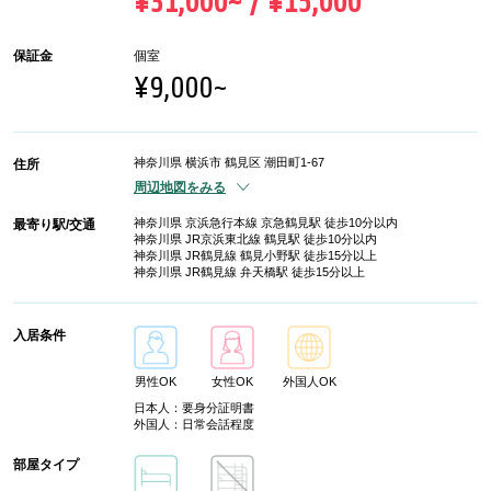
¥31,000~ / ¥15,000
保証金
個室
¥9,000~
神奈川県 横浜市 鶴見区 潮田町1-67
住所
周辺地図をみる
神奈川県 京浜急行本線 京急鶴見駅 徒歩10分以内
最寄り駅/交通
神奈川県 JR京浜東北線 鶴見駅 徒歩10分以内
神奈川県 JR鶴見線 鶴見小野駅 徒歩15分以上
神奈川県 JR鶴見線 弁天橋駅 徒歩15分以上
入居条件
男性OK
女性OK
外国人OK
日本人：要身分証明書
外国人：日常会話程度
部屋タイプ