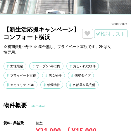
ID:
00000874
【新生活応援キャンペーン】
検討リスト
コンフォート横浜
☆初期費用0円中 ☆ 集合無し、プライベート重視です。2Fは女
性専用。
女性限定
オープン5年以内
おしゃれな物件
プライベート重視
男女物件
個室タイプ
セキュリティOK
禁煙物件
各部屋家具完備
物件概要
Infomation
賃料 / 共益費
個室