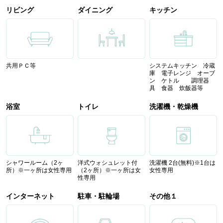
リビング
ダイニング
キッチン
共用ＰＣ等
システムキッチン 冷蔵
庫 電子レンジ オーブ
ン ケトル 調理器
具 食器 炊飯器等
浴室
トイレ
洗濯機・乾燥機
シャワールーム（2ヶ
洋式ウォシュレット付
洗濯機 2台(無料)※1台は
所）※一ヶ所は女性専用
（2ヶ所）※一ヶ所は女
女性専用
性専用
インターネット
駐車・駐輪場
その他１