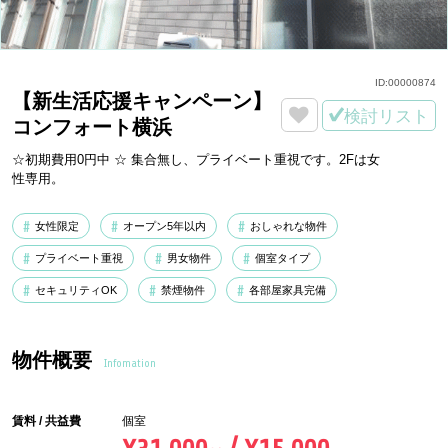
ID:
00000874
【新生活応援キャンペーン】
検討リスト
コンフォート横浜
☆初期費用0円中 ☆ 集合無し、プライベート重視です。2Fは女
性専用。
女性限定
オープン5年以内
おしゃれな物件
プライベート重視
男女物件
個室タイプ
セキュリティOK
禁煙物件
各部屋家具完備
物件概要
Infomation
賃料 / 共益費
個室