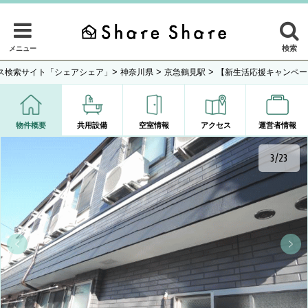
検索
メニュー
>
>
>
ス検索サイト「シェアシェア」
神奈川県
京急鶴見駅
【新生活応援キャンペー
物件概要
共用設備
空室情報
アクセス
運営者情報
3/23