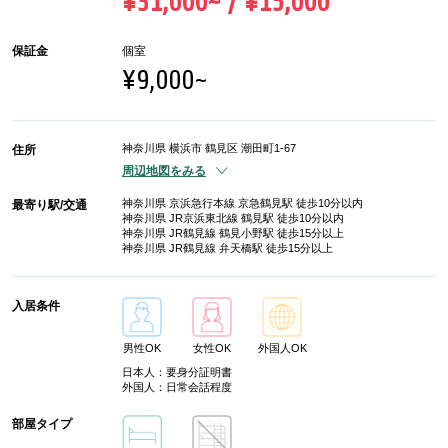
¥31,000~ / ¥15,000
保証金
個室
¥9,000~
神奈川県 横浜市 鶴見区 潮田町1-67
住所
周辺地図をみる
神奈川県 京浜急行本線 京急鶴見駅 徒歩10分以内
最寄り駅/交通
神奈川県 JR京浜東北線 鶴見駅 徒歩10分以内
神奈川県 JR鶴見線 鶴見小野駅 徒歩15分以上
神奈川県 JR鶴見線 弁天橋駅 徒歩15分以上
入居条件
男性OK
女性OK
外国人OK
日本人：要身分証明書
外国人：日常会話程度
部屋タイプ