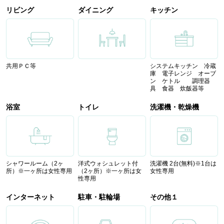
リビング
ダイニング
キッチン
共用ＰＣ等
システムキッチン 冷蔵
庫 電子レンジ オーブ
ン ケトル 調理器
具 食器 炊飯器等
浴室
トイレ
洗濯機・乾燥機
シャワールーム（2ヶ
洋式ウォシュレット付
洗濯機 2台(無料)※1台は
所）※一ヶ所は女性専用
（2ヶ所）※一ヶ所は女
女性専用
性専用
インターネット
駐車・駐輪場
その他１