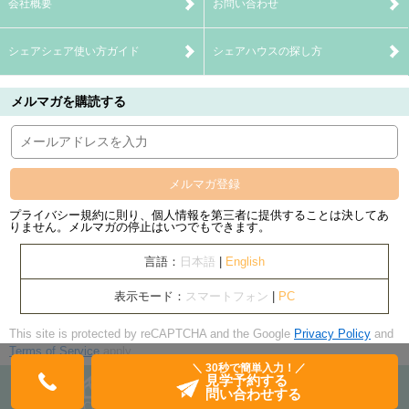
会社概要
お問い合わせ
シェアシェア使い方ガイド
シェアハウスの探し方
メルマガを購読する
メルマガ登録
プライバシー規約に則り、個人情報を第三者に提供することは決してあ
りません。メルマガの停止はいつでもできます。
言語：
日本語
|
English
表示モード：
スマートフォン
|
PC
This site is protected by reCAPTCHA and the Google
Privacy Policy
and
Terms of Service
apply.
＼ 30秒で簡単入力！／
見学予約する
問い合わせする
Copyright© banquets Inc. All Rights Reserved