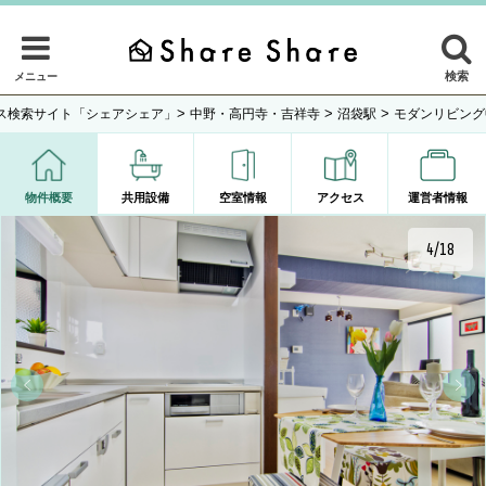
検索
メニュー
>
>
>
ス検索サイト「シェアシェア」
中野・高円寺・吉祥寺
沼袋駅
モダンリビング中
物件概要
共用設備
空室情報
アクセス
運営者情報
4/18