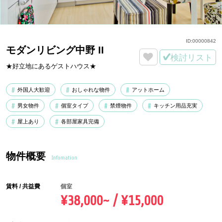
ID:
00000842
モダンリビング中野 II
検討リスト
★好立地にあるゲストハウス★
外国人大歓迎
おしゃれな物件
アットホーム
男女物件
個室タイプ
禁煙物件
キッチン用品充実
屋上あり
各部屋家具完備
物件概要
Infomation
賃料 / 共益費
個室
¥38,000~ / ¥15,000