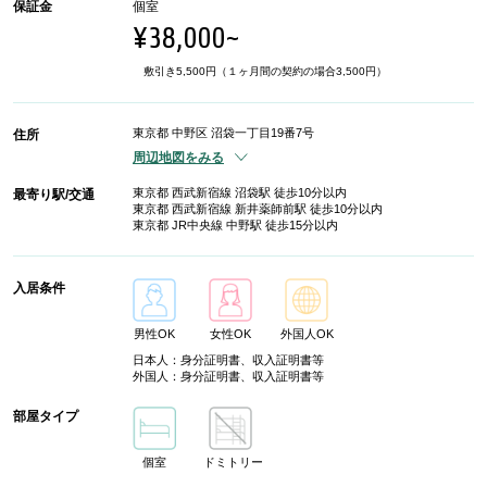
保証金
個室
¥38,000~
敷引き5,500円（１ヶ月間の契約の場合3,500円）
東京都 中野区 沼袋一丁目19番7号
住所
周辺地図をみる
東京都 西武新宿線 沼袋駅 徒歩10分以内
最寄り駅/交通
東京都 西武新宿線 新井薬師前駅 徒歩10分以内
東京都 JR中央線 中野駅 徒歩15分以内
入居条件
男性OK
女性OK
外国人OK
日本人：身分証明書、収入証明書等
外国人：身分証明書、収入証明書等
部屋タイプ
個室
ドミトリー