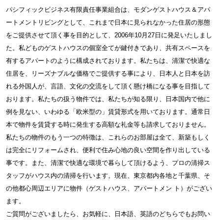
パシフィックビジネス有限責任事業組合は、モダンゲストハウス＆アパ
ートメントリビングとして、これまで日本に見られなかった住居の形態
をご提供させて頂く事を目的として、2006年10月27日に発足いたしまし
た。私どものゲストハウスの個室全てが鍵付きであり、共有スペースを
有するアパートのように構成されております。私たちは、清潔で快適な
住居を、リーズナブルな価格でご提供する事により、日本人と日本を訪
れる外国人が、言語、文化の交流をして頂く懸け橋になる事を目指して
おります。私たちの扱う物件では、私たちが知る限り、日本国内で他に
例を見ない、いわゆる「欧米型の」賃貸形式を用いております。通常日
本で物件を賃貸する時に発生する高額な礼金等も請求しておりません。
私たちの物件のもう一つの特徴は、これらのお部屋は全て、新築もしく
は完全にリフォームされ、便利で住み心地の良い空間を作り出している
事です。また、清潔で快適な環境で暮らして頂けるよう、プロの清掃ス
タッフがハウス内の清掃を行います。現在、東京都内各地と千葉県、そ
の他都心周辺エリアに物件（ゲストハウス、アパートメン ト）がござい
ます。
ご質問がございましたら、お気軽に、日本語、英語のどちらでもお問い