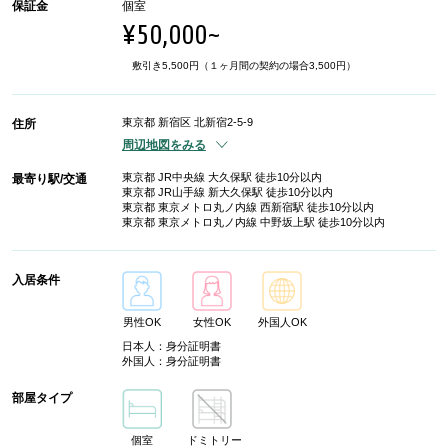
保証金
個室
¥50,000~
敷引き5,500円（１ヶ月間の契約の場合3,500円）
東京都 新宿区 北新宿2-5-9
住所
周辺地図をみる
東京都 JR中央線 大久保駅 徒歩10分以内
最寄り駅/交通
東京都 JR山手線 新大久保駅 徒歩10分以内
東京都 東京メトロ丸ノ内線 西新宿駅 徒歩10分以内
東京都 東京メトロ丸ノ内線 中野坂上駅 徒歩10分以内
入居条件
男性OK
女性OK
外国人OK
日本人：身分証明書
外国人：身分証明書
部屋タイプ
個室
ドミトリー