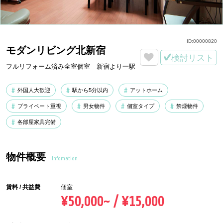
ID:
00000820
モダンリビング北新宿
検討リスト
フルリフォーム済み全室個室 新宿より一駅
外国人大歓迎
駅から5分以内
アットホーム
プライベート重視
男女物件
個室タイプ
禁煙物件
各部屋家具完備
物件概要
Infomation
賃料 / 共益費
個室
¥50,000~ / ¥15,000