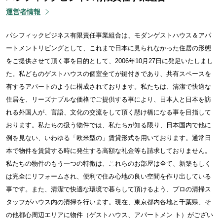
運営者情報
パシフィックビジネス有限責任事業組合は、モダンゲストハウス＆アパ
ートメントリビングとして、これまで日本に見られなかった住居の形態
をご提供させて頂く事を目的として、2006年10月27日に発足いたしまし
た。私どものゲストハウスの個室全てが鍵付きであり、共有スペースを
有するアパートのように構成されております。私たちは、清潔で快適な
住居を、リーズナブルな価格でご提供する事により、日本人と日本を訪
れる外国人が、言語、文化の交流をして頂く懸け橋になる事を目指して
おります。私たちの扱う物件では、私たちが知る限り、日本国内で他に
例を見ない、いわゆる「欧米型の」賃貸形式を用いております。通常日
本で物件を賃貸する時に発生する高額な礼金等も請求しておりません。
私たちの物件のもう一つの特徴は、これらのお部屋は全て、新築もしく
は完全にリフォームされ、便利で住み心地の良い空間を作り出している
事です。また、清潔で快適な環境で暮らして頂けるよう、プロの清掃ス
タッフがハウス内の清掃を行います。現在、東京都内各地と千葉県、そ
の他都心周辺エリアに物件（ゲストハウス、アパートメン ト）がござい