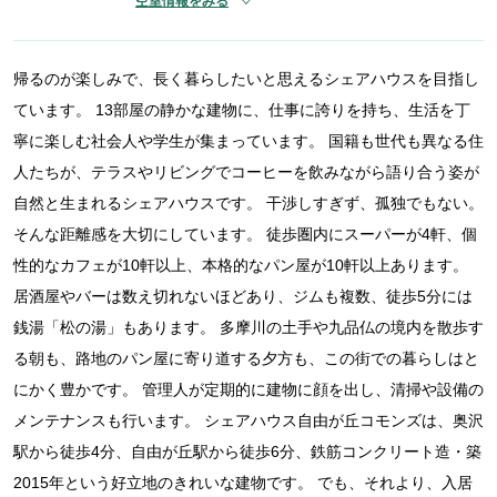
空室情報をみる
帰るのが楽しみで、長く暮らしたいと思えるシェアハウスを目指し
ています。 13部屋の静かな建物に、仕事に誇りを持ち、生活を丁
寧に楽しむ社会人や学生が集まっています。 国籍も世代も異なる住
人たちが、テラスやリビングでコーヒーを飲みながら語り合う姿が
自然と生まれるシェアハウスです。 干渉しすぎず、孤独でもない。
そんな距離感を大切にしています。 徒歩圏内にスーパーが4軒、個
性的なカフェが10軒以上、本格的なパン屋が10軒以上あります。
居酒屋やバーは数え切れないほどあり、ジムも複数、徒歩5分には
銭湯「松の湯」もあります。 多摩川の土手や九品仏の境内を散歩す
る朝も、路地のパン屋に寄り道する夕方も、この街での暮らしはと
にかく豊かです。 管理人が定期的に建物に顔を出し、清掃や設備の
メンテナンスも行います。 シェアハウス自由が丘コモンズは、奥沢
駅から徒歩4分、自由が丘駅から徒歩6分、鉄筋コンクリート造・築
2015年という好立地のきれいな建物です。 でも、それより、入居