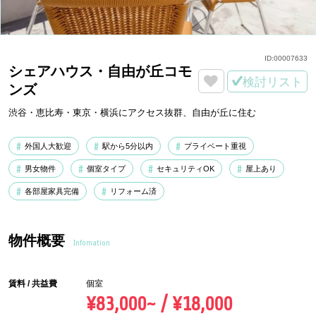
ID:
00007633
シェアハウス・自由が丘コモ
検討リスト
ンズ
渋谷・恵比寿・東京・横浜にアクセス抜群、自由が丘に住む
外国人大歓迎
駅から5分以内
プライベート重視
男女物件
個室タイプ
セキュリティOK
屋上あり
各部屋家具完備
リフォーム済
物件概要
Infomation
賃料 / 共益費
個室
¥83,000~ / ¥18,000