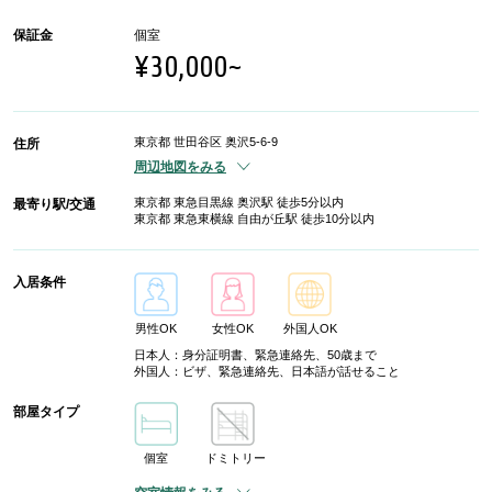
保証金
個室
¥30,000~
東京都 世田谷区 奥沢5-6-9
住所
周辺地図をみる
東京都 東急目黒線 奥沢駅 徒歩5分以内
最寄り駅/交通
東京都 東急東横線 自由が丘駅 徒歩10分以内
入居条件
男性OK
女性OK
外国人OK
日本人：身分証明書、緊急連絡先、50歳まで
外国人：ビザ、緊急連絡先、日本語が話せること
部屋タイプ
個室
ドミトリー