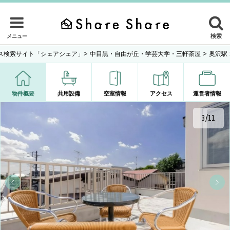
検索
メニュー
>
>
ス検索サイト「シェアシェア」
中目黒・自由が丘・学芸大学・三軒茶屋
奥沢駅
物件概要
共用設備
空室情報
アクセス
運営者情報
3/11