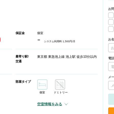
お
保証金
個室
0
-
お
システム利用料 1,500円/月
最寄り駅/
東京都 東急池上線 池上駅 徒歩10分以内
電
交通
メ
部屋タイプ
個室
ドミトリー
空室情報をみる