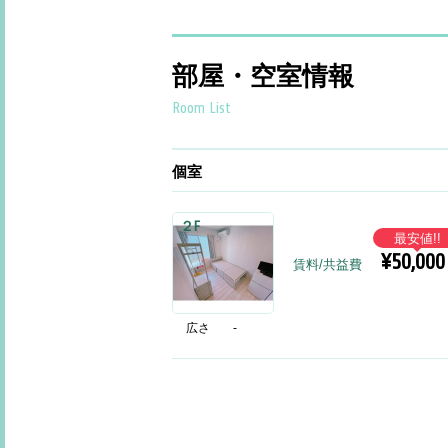
部屋・空室情報
Room List
個室
２F
最安値!!
¥50,000
賃料/共益費
広さ
-