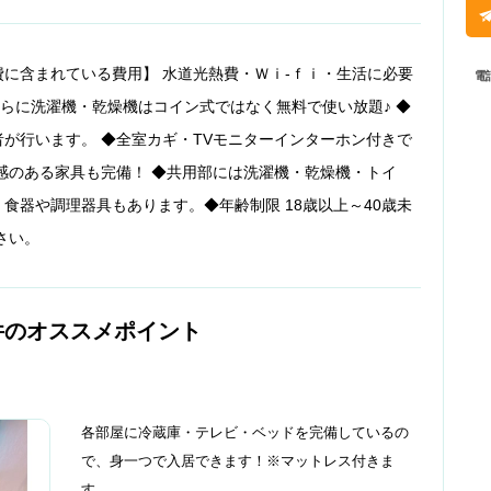
に含まれている費用】 水道光熱費・Ｗｉ-ｆｉ・生活に必要
電
さらに洗濯機・乾燥機はコイン式ではなく無料で使い放題♪ ◆
が行います。 ◆全室カギ・TVモニターインターホン付きで
感のある家具も完備！ ◆共用部には洗濯機・乾燥機・トイ
食器や調理器具もあります。◆年齢制限 18歳以上～40歳未
さい。
件のオススメポイント
各部屋に冷蔵庫・テレビ・ベッドを完備しているの
で、身一つで入居できます！※マットレス付きま
す。