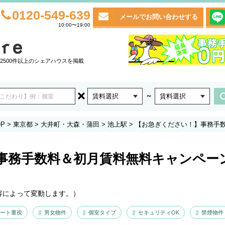
0120-549-639
メールでお問い合わせする
10:00〜19:00
2500件以上のシェアハウスを掲載
～
賃料選択
賃料選択
P
>
東京都
>
大井町・大森・蒲田
>
池上駅
>
【お急ぎください！】事務手
事務手数料＆初月賃料無料キャンペー
容によって変動します。）
ート重視
男女物件
個室タイプ
セキュリティOK
禁煙物件