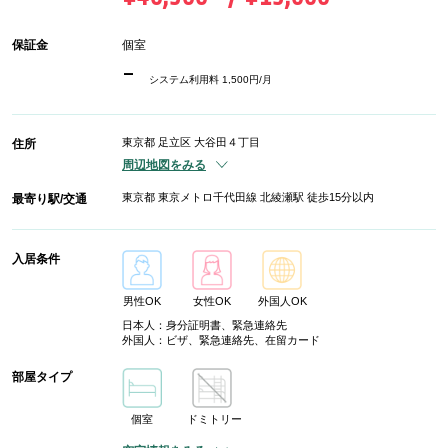
保証金
個室
-
システム利用料 1,500円/月
東京都 足立区 大谷田４丁目
住所
周辺地図をみる
東京都 東京メトロ千代田線 北綾瀬駅 徒歩15分以内
最寄り駅/交通
入居条件
男性OK
女性OK
外国人OK
日本人：身分証明書、緊急連絡先
外国人：ビザ、緊急連絡先、在留カード
部屋タイプ
個室
ドミトリー