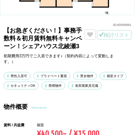
ID:
00006891
【お急ぎください！】事務手
検討リスト
数料＆初月賃料無料キャンペ
ーン！シェアハウス北綾瀬3
初期費用3万円でご入居できます♪（契約内容によって変動しま
す。）
男性入居可
プライベート重視
男女物件
個室タイプ
セキュリティOK
禁煙物件
各部屋家具完備
物件概要
Infomation
賃料 / 共益費
個室
¥40,500~ / ¥15,000