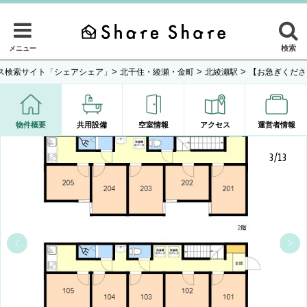
検索
メニュー
>
>
>
ス検索サイト「シェアシェア」
北千住・綾瀬・金町
北綾瀬駅
【お急ぎくださ
物件概要
共用設備
空室情報
アクセス
運営者情報
3/13