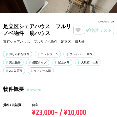
ID:
00006769
足立区シェアハウス フルリ
検討リスト
ノベ物件 扇ハウス
東京シェアハウス フルリノベ物件 足立区 扇大橋
おしゃれな物件
アットホーム
プライベート重視
男女物件
個室タイプ
屋上あり
大規模・大型
2人入居可
リフォーム済
物件概要
Infomation
賃料 / 共益費
個室
¥23,000~ / ¥10,000