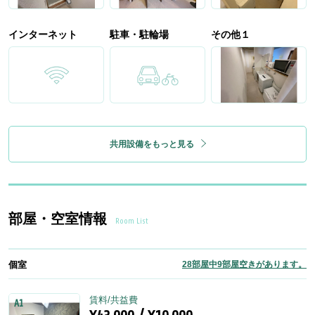
インターネット
駐車・駐輪場
その他１
共用設備をもっと見る
部屋・空室情報
Room List
個室
28部屋中9部屋空きがあります。
賃料/共益費
A1