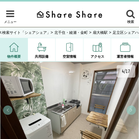
検索
メニュー
>
>
>
ス検索サイト「シェアシェア」
北千住・綾瀬・金町
扇大橋駅
足立区シェアハ
物件概要
共用設備
空室情報
アクセス
運営者情報
4/17