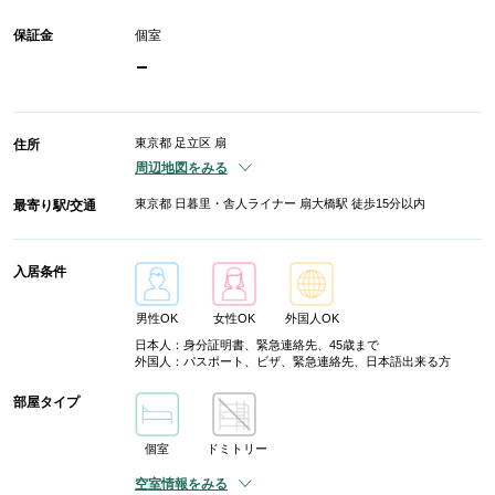
保証金
個室
-
東京都 足立区 扇
住所
周辺地図をみる
東京都 日暮里・舎人ライナー 扇大橋駅 徒歩15分以内
最寄り駅/交通
入居条件
男性OK
女性OK
外国人OK
日本人：身分証明書、緊急連絡先、45歳まで
外国人：パスポート、ビザ、緊急連絡先、日本語出来る方
部屋タイプ
個室
ドミトリー
空室情報をみる