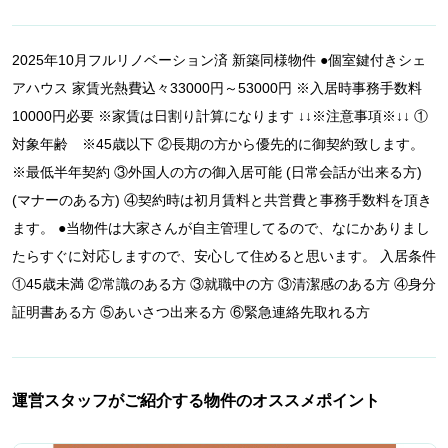
2025年10月フルリノベーション済 新築同様物件 ●個室鍵付きシェ
アハウス 家賃光熱費込々33000円～53000円 ※入居時事務手数料
10000円必要 ※家賃は日割り計算になります ↓↓※注意事項※↓↓ ①
対象年齢 ※45歳以下 ②長期の方から優先的に御契約致します。
※最低半年契約 ③外国人の方の御入居可能 (日常会話が出来る方)
(マナーのある方) ④契約時は初月賃料と共営費と事務手数料を頂き
ます。 ●当物件は大家さんが自主管理してるので、なにかありまし
たらすぐに対応しますので、安心して住めると思います。 入居条件
①45歳未満 ②常識のある方 ③就職中の方 ③清潔感のある方 ④身分
証明書ある方 ⑤あいさつ出来る方 ⑥緊急連絡先取れる方
運営スタッフがご紹介する物件のオススメポイント