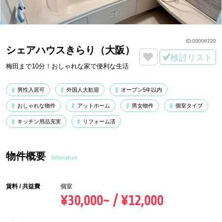
ID:
00006720
シェアハウスきらり（大阪）
検討リスト
梅田まで10分！おしゃれな家で便利な生活
男性入居可
外国人大歓迎
オープン5年以内
おしゃれな物件
アットホーム
男女物件
個室タイプ
キッチン用品充実
リフォーム済
物件概要
Infomation
賃料 / 共益費
個室
¥30,000~ / ¥12,000