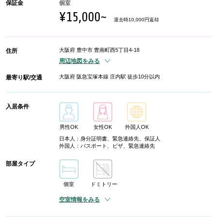
保証金
個室
¥15,000~
退去時10,000円返却
大阪府 豊中市 豊南町西5丁目4-18
住所
周辺地図をみる
大阪府 阪急宝塚本線 庄内駅 徒歩10分以内
最寄り駅/交通
入居条件
男性OK
女性OK
外国人OK
日本人：身分証明書、緊急連絡先、保証人
外国人：パスポート、ビザ、緊急連絡先
部屋タイプ
個室
ドミトリー
空室情報をみる