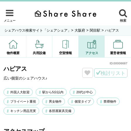
検索
メニュー
>
>
>
シェアハウス検索サイト「シェアシェア」
大阪府
関目駅
ハピアス
物件概要
共用設備
空室情報
アクセス
運営者情報
ID:
00006687
ハピアス
検討リスト
広い個室のシェアハウス♪
外国人大歓迎
駅から5分以内
20代が中心
プライベート重視
男女物件
個室タイプ
禁煙物件
キッチン用品充実
各部屋家具完備