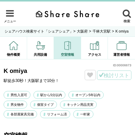
検索
メニュー
>
>
>
シェアハウス検索サイト「シェアシェア」
大阪府
千林大宮駅
K omiya
物件概要
共用設備
空室情報
アクセス
運営者情報
ID:
00006673
K omiya
検討リスト
駅徒歩30秒！大阪駅まで10分！
男性入居可
駅から5分以内
オープン5年以内
男女物件
個室タイプ
キッチン用品充実
各部屋家具完備
リフォーム済
一軒家