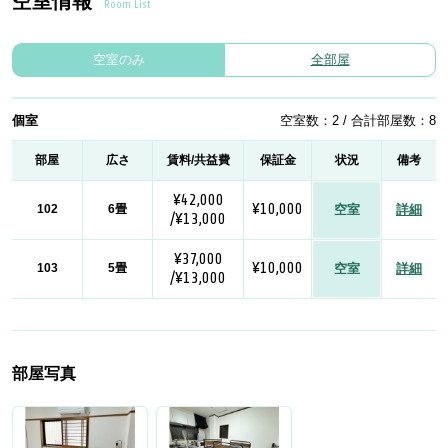
空室情報
Room List
空室のみ
全部屋
個室
空室数：2 / 合計部屋数：8
部屋
広さ
賃料/共益費
保証金
状況
備考
¥42,000
¥10,000
102
6畳
空室
詳細
/¥13,000
¥37,000
¥10,000
103
5畳
空室
詳細
/¥13,000
部屋写真