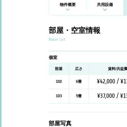
物件概要
共用設備
部屋・空室情報
Room List
個室
部屋
広さ
賃料/共益
¥42,000 / ¥1
102
6畳
¥37,000 / ¥1
103
5畳
部屋写真