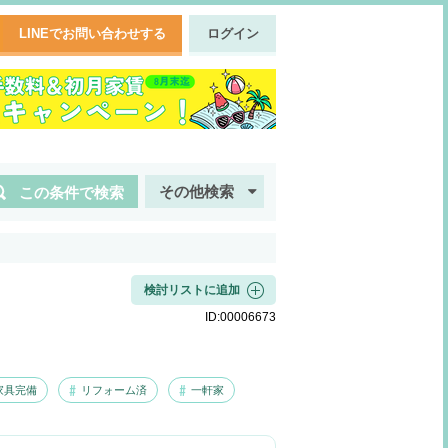
LINEでお問い合わせする
ログイン
その他検索
この条件で検索
検討リストに追加
ID:
00006673
家具完備
リフォーム済
一軒家