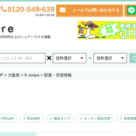
0120-549-639
メールでお問い合わせする
10:00〜19:00
2500件以上のシェアハウスを掲載
～
賃料選択
賃料選択
P
>
大阪府
>
K omiya
>
部屋・空室情報
ン5年以内
男女物件
個室タイプ
キッチン用品充実
各部屋