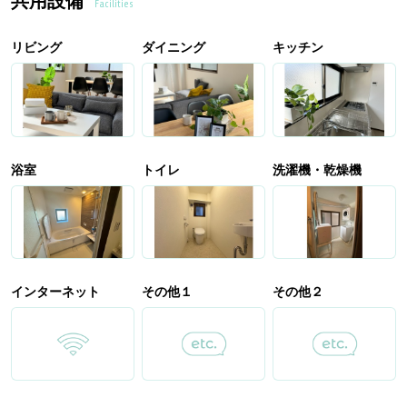
共用設備
Facilities
リビング
ダイニング
キッチン
浴室
トイレ
洗濯機・乾燥機
インターネット
その他１
その他２