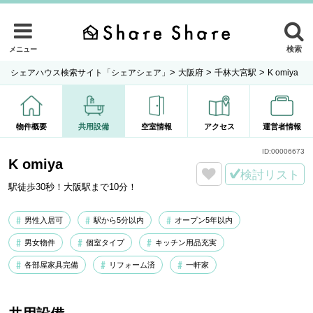
検索
メニュー
>
>
>
シェアハウス検索サイト「シェアシェア」
大阪府
千林大宮駅
K omiya
物件概要
共用設備
空室情報
アクセス
運営者情報
ID:
00006673
K omiya
検討リスト
駅徒歩30秒！大阪駅まで10分！
男性入居可
駅から5分以内
オープン5年以内
男女物件
個室タイプ
キッチン用品充実
各部屋家具完備
リフォーム済
一軒家