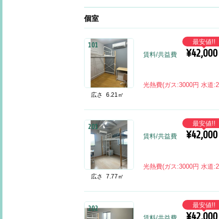
個室
最安値!!
101
¥42,000
賃料/共益費
光熱費(ガス:3000円 水道
広さ
6.21㎡
最安値!!
201
¥42,000
賃料/共益費
光熱費(ガス:3000円 水道
広さ
7.77㎡
最安値!!
202
¥42,000
賃料/共益費