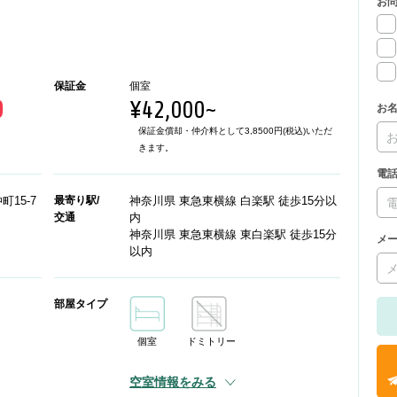
お
保証金
個室
0
¥42,000~
お
保証金償却・仲介料として3,8500円(税込)いただ
きます。
電
15-7
最寄り駅/
神奈川県 東急東横線 白楽駅 徒歩15分以
交通
内
神奈川県 東急東横線 東白楽駅 徒歩15分
メ
以内
部屋タイプ
個室
ドミトリー
空室情報をみる