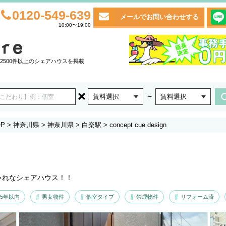
0120-549-639
メールでお問い合わせする
10:00〜19:00
2500件以上のシェアハウスを掲載
～
賃料選択
賃料選択
P
>
神奈川県
>
神奈川県
>
白楽駅
>
concept cue design
ゃれなシェアハウス！！
5年以内
男女物件
個室タイプ
禁煙物件
リフォーム済