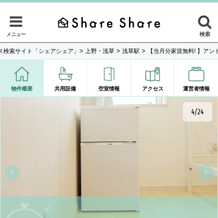
検索
メニュー
>
>
>
ス検索サイト「シェアシェア」
上野・浅草
浅草駅
【当月分家賃無料! 】アン
物件概要
共用設備
空室情報
アクセス
運営者情報
4/24