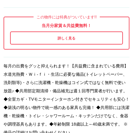
この物件には特典がついています!!
当月分家賃＆共益費無料！
毎月の出費をグッと抑えられます！【共益費に含まれている費用】
水道光熱費・Ｗｉ-ｆｉ・生活に必要な備品(トイレットペーパー、
洗剤類等)・さらに洗濯機・乾燥機はコイン式ではなく無料で使い
放題♪ ◆共用部定期清掃・備品補充は週１回専門業者が行います。
◆全室カギ・TVモニターインターホン付きでセキュリティも安心！
◆築浅の明るい物件で統一感のある家具も完備！ ◆共用部には洗濯
機・乾燥機・トイレ・シャワールーム・キッチンだけでなく、食器
や調理器具もあります。◆年齢制限 18歳以上～40歳未満です。 ※
備品の詳細はお問い合わせください。