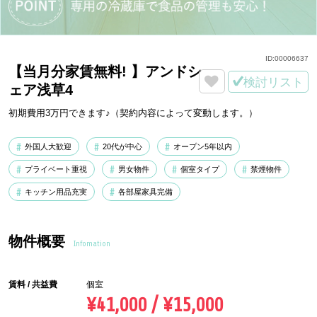
ID:
00006637
【当月分家賃無料! 】アンドシ
検討リスト
ェア浅草4
初期費用3万円できます♪（契約内容によって変動します。）
外国人大歓迎
20代が中心
オープン5年以内
プライベート重視
男女物件
個室タイプ
禁煙物件
キッチン用品充実
各部屋家具完備
物件概要
Infomation
賃料 / 共益費
個室
¥41,000 / ¥15,000