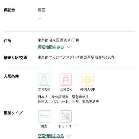
保証金
個室
-
東京都 台東区 西浅草2丁目
住所
周辺地図をみる
東京都 つくばエクスプレス線 浅草駅 徒歩5分以内
最寄り駅/交通
入居条件
男性OK
女性OK
外国人OK
日本人：身分証明書、緊急連絡先
外国人：パスポート、ビザ、緊急連絡先
部屋タイプ
個室
ドミトリー
空室情報をみる