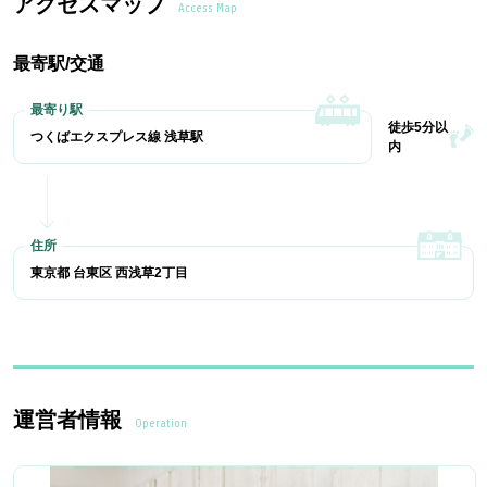
アクセスマップ
Access Map
最寄駅/交通
徒歩5分以
つくばエクスプレス線 浅草駅
内
東京都 台東区 西浅草2丁目
運営者情報
Operation