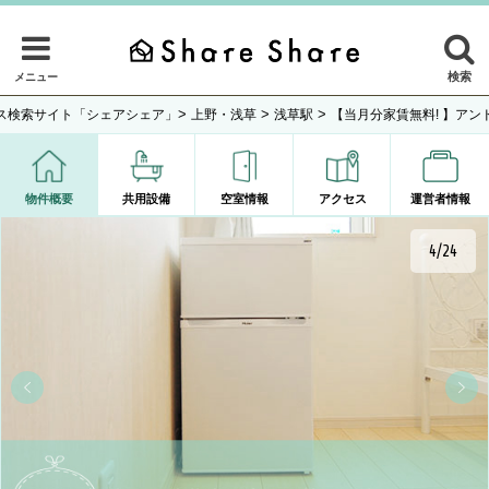
検索
メニュー
>
>
>
ス検索サイト「シェアシェア」
上野・浅草
浅草駅
【当月分家賃無料! 】アン
物件概要
共用設備
空室情報
アクセス
運営者情報
4/24