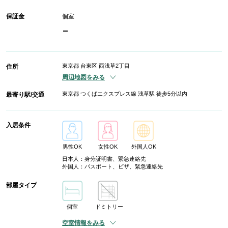
保証金
個室
-
東京都 台東区 西浅草2丁目
住所
周辺地図をみる
東京都 つくばエクスプレス線 浅草駅 徒歩5分以内
最寄り駅/交通
入居条件
男性OK
女性OK
外国人OK
日本人：身分証明書、緊急連絡先
外国人：パスポート、ビザ、緊急連絡先
部屋タイプ
個室
ドミトリー
空室情報をみる