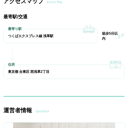
アクセスマップ
Access Map
最寄駅/交通
徒歩5分以
つくばエクスプレス線 浅草駅
内
東京都 台東区 西浅草2丁目
運営者情報
Operation