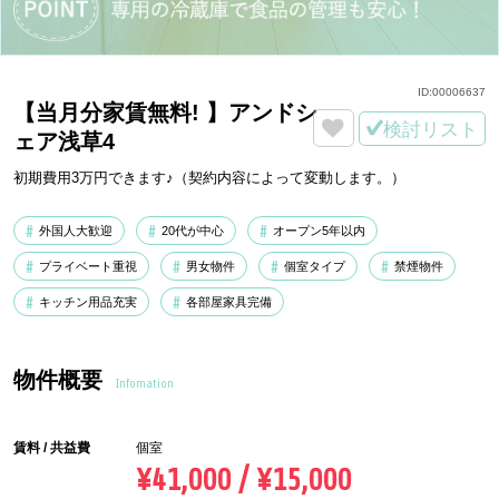
ID:
00006637
【当月分家賃無料! 】アンドシ
検討リスト
ェア浅草4
初期費用3万円できます♪（契約内容によって変動します。）
外国人大歓迎
20代が中心
オープン5年以内
プライベート重視
男女物件
個室タイプ
禁煙物件
キッチン用品充実
各部屋家具完備
物件概要
Infomation
賃料 / 共益費
個室
¥41,000 / ¥15,000