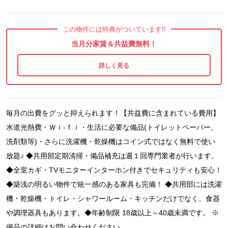
この物件には特典がついています!!
当月分家賃＆共益費無料！
毎月の出費をグッと抑えられます！【共益費に含まれている費用】
水道光熱費・Ｗｉ-ｆｉ・生活に必要な備品(トイレットペーパー、
洗剤類等)・さらに洗濯機・乾燥機はコイン式ではなく無料で使い
放題♪ ◆共用部定期清掃・備品補充は週１回専門業者が行います。
◆全室カギ・TVモニターインターホン付きでセキュリティも安心！
◆築浅の明るい物件で統一感のある家具も完備！ ◆共用部には洗濯
機・乾燥機・トイレ・シャワールーム・キッチンだけでなく、食器
や調理器具もあります。◆年齢制限 18歳以上～40歳未満です。 ※
備品の詳細はお問い合わせください。