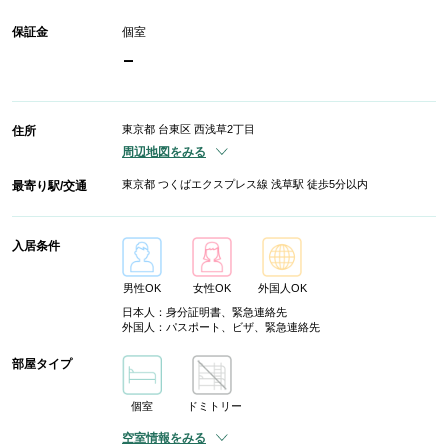
保証金
個室
-
東京都 台東区 西浅草2丁目
住所
周辺地図をみる
東京都 つくばエクスプレス線 浅草駅 徒歩5分以内
最寄り駅/交通
入居条件
男性OK
女性OK
外国人OK
日本人：身分証明書、緊急連絡先
外国人：パスポート、ビザ、緊急連絡先
部屋タイプ
個室
ドミトリー
空室情報をみる