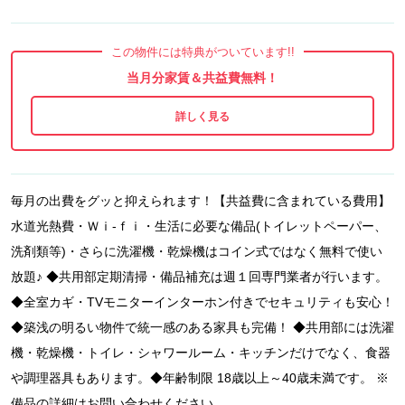
この物件には特典がついています!!
当月分家賃＆共益費無料！
毎月の出費をグッと抑えられます！【共益費に含まれている費用】
水道光熱費・Ｗｉ-ｆｉ・生活に必要な備品(トイレットペーパー、
洗剤類等)・さらに洗濯機・乾燥機はコイン式ではなく無料で使い
放題♪ ◆共用部定期清掃・備品補充は週１回専門業者が行います。
◆全室カギ・TVモニターインターホン付きでセキュリティも安心！
◆築浅の明るい物件で統一感のある家具も完備！ ◆共用部には洗濯
機・乾燥機・トイレ・シャワールーム・キッチンだけでなく、食器
や調理器具もあります。◆年齢制限 18歳以上～40歳未満です。 ※
備品の詳細はお問い合わせください。