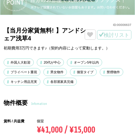
ID:
00006637
【当月分家賃無料! 】アンドシ
検討リスト
ェア浅草4
初期費用3万円できます♪（契約内容によって変動します。）
外国人大歓迎
20代が中心
オープン5年以内
プライベート重視
男女物件
個室タイプ
禁煙物件
キッチン用品充実
各部屋家具完備
物件概要
Infomation
賃料 / 共益費
個室
¥41,000 / ¥15,000