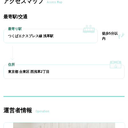
アクセスマップ
Access Map
最寄駅/交通
徒歩5分以
つくばエクスプレス線 浅草駅
内
東京都 台東区 西浅草2丁目
運営者情報
Operation