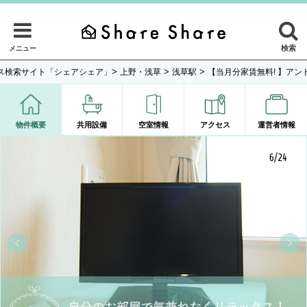
検索
メニュー
>
>
>
ス検索サイト「シェアシェア」
上野・浅草
浅草駅
【当月分家賃無料! 】アン
物件概要
共用設備
空室情報
アクセス
運営者情報
6/24