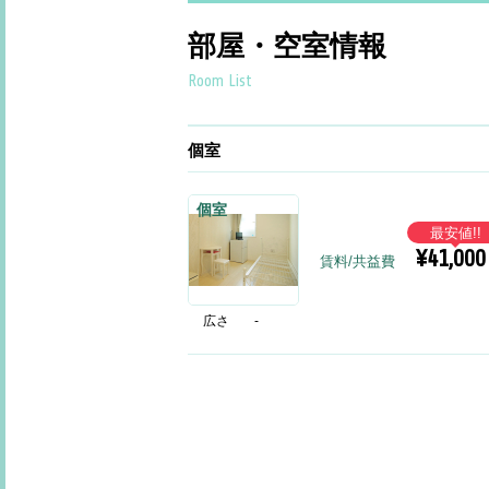
部屋・空室情報
Room List
個室
個室
最安値!!
¥41,000
賃料/共益費
広さ
-