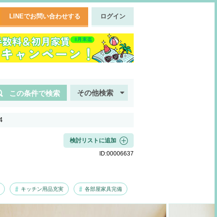
LINEでお問い合わせする
ログイン
その他検索
この条件で検索
4
検討リストに追加
ID:
00006637
キッチン用品充実
各部屋家具完備