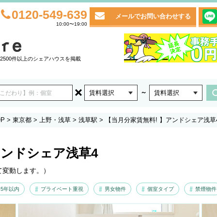
0120-549-639
メールでお問い合わせする
10:00〜19:00
2500件以上のシェアハウスを掲載
～
賃料選択
賃料選択
P
>
東京都
>
上野・浅草
>
浅草駅
>
【当月分家賃無料! 】アンドシェア浅草
アンドシェア浅草4
て変動します。）
5年以内
プライベート重視
男女物件
個室タイプ
禁煙物件