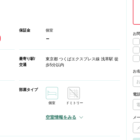
保証金
個室
お
0
-
最寄り駅/
東京都 つくばエクスプレス線 浅草駅 徒
交通
歩5分以内
お
部屋タイプ
電
個室
ドミトリー
空室情報をみる
メ