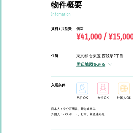
物件概要
Infomation
賃料 / 共益費
個室
¥41,000 / ¥15,00
住所
東京都 台東区 西浅草2丁目
周辺地図をみる
入居条件
男性OK
女性OK
外国人OK
日本人：身分証明書、緊急連絡先
外国人：パスポート、ビザ、緊急連絡先