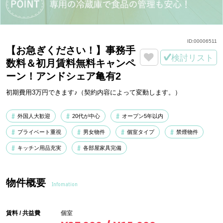
ID:
00006511
【お急ぎください！】事務手
検討リスト
数料＆初月賃料無料キャンペ
ーン！アンドシェア亀有2
初期費用3万円できます♪（契約内容によって変動します。）
外国人大歓迎
20代が中心
オープン5年以内
プライベート重視
男女物件
個室タイプ
禁煙物件
キッチン用品充実
各部屋家具完備
物件概要
Infomation
賃料 / 共益費
個室