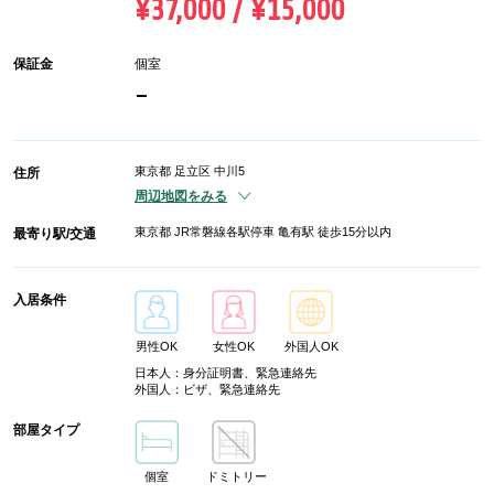
¥37,000 / ¥15,000
保証金
個室
-
東京都 足立区 中川5
住所
周辺地図をみる
東京都 JR常磐線各駅停車 亀有駅 徒歩15分以内
最寄り駅/交通
入居条件
男性OK
女性OK
外国人OK
日本人：身分証明書、緊急連絡先
外国人：ビザ、緊急連絡先
部屋タイプ
個室
ドミトリー