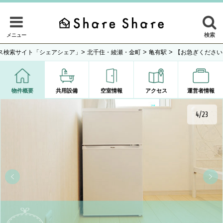
検索
メニュー
>
>
>
ス検索サイト「シェアシェア」
北千住・綾瀬・金町
亀有駅
【お急ぎください
物件概要
共用設備
空室情報
アクセス
運営者情報
4/23