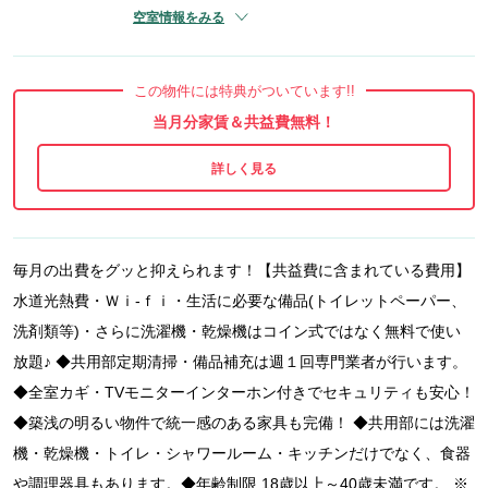
空室情報をみる
この物件には特典がついています!!
当月分家賃＆共益費無料！
毎月の出費をグッと抑えられます！【共益費に含まれている費用】
水道光熱費・Ｗｉ-ｆｉ・生活に必要な備品(トイレットペーパー、
洗剤類等)・さらに洗濯機・乾燥機はコイン式ではなく無料で使い
放題♪ ◆共用部定期清掃・備品補充は週１回専門業者が行います。
◆全室カギ・TVモニターインターホン付きでセキュリティも安心！
◆築浅の明るい物件で統一感のある家具も完備！ ◆共用部には洗濯
機・乾燥機・トイレ・シャワールーム・キッチンだけでなく、食器
や調理器具もあります。◆年齢制限 18歳以上～40歳未満です。 ※